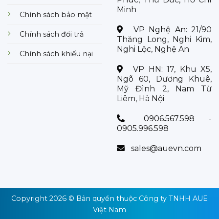
Minh
Chính sách bảo mật
VP Nghệ An:
21/90
Chính sách đổi trả
Thăng Long, Nghi Kim,
Nghi Lộc, Nghệ An
Chính sách khiếu nại
VP HN:
17, Khu X5,
Ngõ 60, Dương Khuê,
Mỹ Đình 2, Nam Từ
Liêm, Hà Nội
0906.567.598 -
0905.996.598
sales@auevn.com
Copyright 2026 © Bản quyền thuộc
Công ty TNHH AUE
Việt Nam