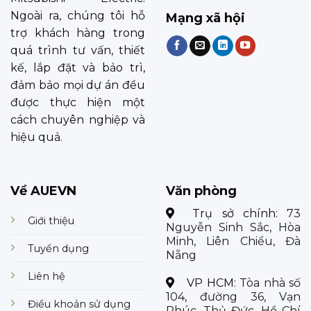
Ngoài ra, chúng tôi hỗ
Mạng xã hội
trợ khách hàng trong
quá trình tư vấn, thiết
kế, lắp đặt và bảo trì,
đảm bảo mọi dự án đều
được thực hiện một
cách chuyên nghiệp và
hiệu quả.
Về AUEVN
Văn phòng
Trụ sở chính:
73
Giới thiệu
Nguyễn Sinh Sắc, Hòa
Minh, Liên Chiểu, Đà
Tuyển dụng
Nẵng
Liên hệ
VP HCM:
Tòa nhà số
104, đường 36, Vạn
Điều khoản sử dụng
Phúc, Thủ Đức, Hồ Chí