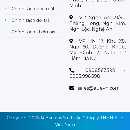
Minh
Chính sách bảo mật
VP Nghệ An:
21/90
Chính sách đổi trả
Thăng Long, Nghi Kim,
Nghi Lộc, Nghệ An
Chính sách khiếu nại
VP HN:
17, Khu X5,
Ngõ 60, Dương Khuê,
Mỹ Đình 2, Nam Từ
Liêm, Hà Nội
0906.567.598 -
0905.996.598
sales@auevn.com
Copyright 2026 © Bản quyền thuộc
Công ty TNHH AUE
Việt Nam