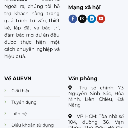
Ngoài ra, chúng tôi hỗ
Mạng xã hội
trợ khách hàng trong
quá trình tư vấn, thiết
kế, lắp đặt và bảo trì,
đảm bảo mọi dự án đều
được thực hiện một
cách chuyên nghiệp và
hiệu quả.
Về AUEVN
Văn phòng
Trụ sở chính:
73
Giới thiệu
Nguyễn Sinh Sắc, Hòa
Minh, Liên Chiểu, Đà
Tuyển dụng
Nẵng
Liên hệ
VP HCM:
Tòa nhà số
104, đường 36, Vạn
Điều khoản sử dụng
Phúc, Thủ Đức, Hồ Chí