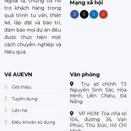
Ngoài ra, chúng tôi hỗ
Mạng xã hội
trợ khách hàng trong
quá trình tư vấn, thiết
kế, lắp đặt và bảo trì,
đảm bảo mọi dự án đều
được thực hiện một
cách chuyên nghiệp và
hiệu quả.
Về AUEVN
Văn phòng
Trụ sở chính:
73
Giới thiệu
Nguyễn Sinh Sắc, Hòa
Minh, Liên Chiểu, Đà
Tuyển dụng
Nẵng
Liên hệ
VP HCM:
Tòa nhà số
104, đường 36, Vạn
Điều khoản sử dụng
Phúc, Thủ Đức, Hồ Chí