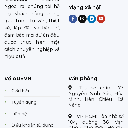
Ngoài ra, chúng tôi hỗ
Mạng xã hội
trợ khách hàng trong
quá trình tư vấn, thiết
kế, lắp đặt và bảo trì,
đảm bảo mọi dự án đều
được thực hiện một
cách chuyên nghiệp và
hiệu quả.
Về AUEVN
Văn phòng
Trụ sở chính:
73
Giới thiệu
Nguyễn Sinh Sắc, Hòa
Minh, Liên Chiểu, Đà
Tuyển dụng
Nẵng
Liên hệ
VP HCM:
Tòa nhà số
104, đường 36, Vạn
Điều khoản sử dụng
Phúc, Thủ Đức, Hồ Chí