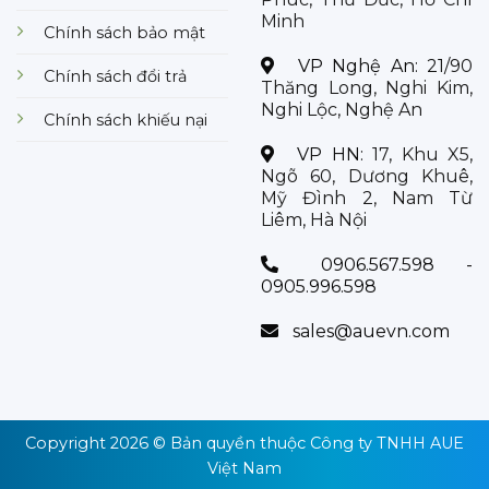
Minh
Chính sách bảo mật
VP Nghệ An:
21/90
Chính sách đổi trả
Thăng Long, Nghi Kim,
Nghi Lộc, Nghệ An
Chính sách khiếu nại
VP HN:
17, Khu X5,
Ngõ 60, Dương Khuê,
Mỹ Đình 2, Nam Từ
Liêm, Hà Nội
0906.567.598 -
0905.996.598
sales@auevn.com
Copyright 2026 © Bản quyền thuộc
Công ty TNHH AUE
Việt Nam