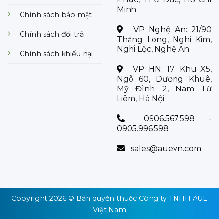
Minh
Chính sách bảo mật
VP Nghệ An:
21/90
Chính sách đổi trả
Thăng Long, Nghi Kim,
Nghi Lộc, Nghệ An
Chính sách khiếu nại
VP HN:
17, Khu X5,
Ngõ 60, Dương Khuê,
Mỹ Đình 2, Nam Từ
Liêm, Hà Nội
0906.567.598 -
0905.996.598
sales@auevn.com
Copyright 2026 © Bản quyền thuộc
Công ty TNHH AUE
Việt Nam