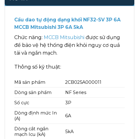
Cầu dao tự động dạng khối NF32-SV 3P 6A
MCCB Mitsubishi 3P 6A 5kA
Chức năng:
MCCB Mitsubishi
được sử dụng
để bảo vệ hệ thống điện khỏi nguy cơ quá
tải và ngắn mạch.
Thông số kỹ thuật:
Mã sản phẩm
2CB025A000011
Dòng sản phẩm
NF Series
Số cực
3P
Dòng định mức In
6A
(A)
Dòng cắt ngắn
5kA
mạch Icu (kA)