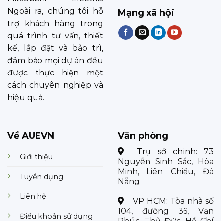
Ngoài ra, chúng tôi hỗ
Mạng xã hội
trợ khách hàng trong
quá trình tư vấn, thiết
kế, lắp đặt và bảo trì,
đảm bảo mọi dự án đều
được thực hiện một
cách chuyên nghiệp và
hiệu quả.
Về AUEVN
Văn phòng
Trụ sở chính:
73
Giới thiệu
Nguyễn Sinh Sắc, Hòa
Minh, Liên Chiểu, Đà
Tuyển dụng
Nẵng
Liên hệ
VP HCM:
Tòa nhà số
104, đường 36, Vạn
Điều khoản sử dụng
Phúc, Thủ Đức, Hồ Chí