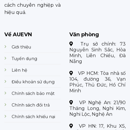
cách chuyên nghiệp và
hiệu quả.
Về AUEVN
Văn phòng
Trụ sở chính:
73
Giới thiệu
Nguyễn Sinh Sắc, Hòa
Minh, Liên Chiểu, Đà
Tuyển dụng
Nẵng
Liên hệ
VP HCM:
Tòa nhà số
104, đường 36, Vạn
Điều khoản sử dụng
Phúc, Thủ Đức, Hồ Chí
Minh
Chính sách bảo mật
VP Nghệ An:
21/90
Chính sách đổi trả
Thăng Long, Nghi Kim,
Nghi Lộc, Nghệ An
Chính sách khiếu nại
VP HN:
17, Khu X5,