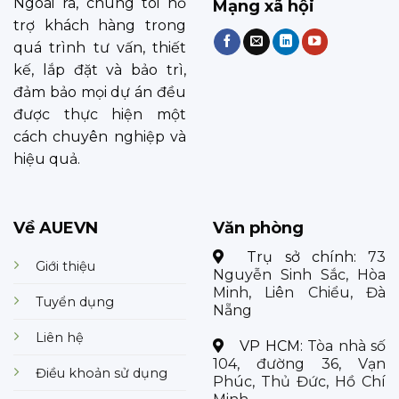
Ngoài ra, chúng tôi hỗ
Mạng xã hội
trợ khách hàng trong
quá trình tư vấn, thiết
kế, lắp đặt và bảo trì,
đảm bảo mọi dự án đều
được thực hiện một
cách chuyên nghiệp và
hiệu quả.
Về AUEVN
Văn phòng
Trụ sở chính:
73
Giới thiệu
Nguyễn Sinh Sắc, Hòa
Minh, Liên Chiểu, Đà
Tuyển dụng
Nẵng
Liên hệ
VP HCM:
Tòa nhà số
104, đường 36, Vạn
Điều khoản sử dụng
Phúc, Thủ Đức, Hồ Chí