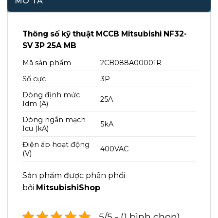
MÔ TẢ
Thông số kỹ thuật MCCB Mitsubishi
NF32-
SV 3P 25A MB
Mã sản phẩm
2CB088A00001R
Số cực
3P
Dòng định mức
25A
Idm (A)
Dòng ngắn mạch
5kA
Icu (kA)
Điện áp hoạt động
400VAC
(V)
Sản phẩm được phân phối
bởi
MitsubishiShop
5/5 - (1 bình chọn)