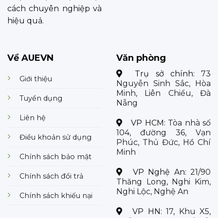
cách chuyên nghiệp và
hiệu quả.
Về AUEVN
Văn phòng
Trụ sở chính:
73
Giới thiệu
Nguyễn Sinh Sắc, Hòa
Minh, Liên Chiểu, Đà
Tuyển dụng
Nẵng
Liên hệ
VP HCM:
Tòa nhà số
104, đường 36, Vạn
Điều khoản sử dụng
Phúc, Thủ Đức, Hồ Chí
Minh
Chính sách bảo mật
VP Nghệ An:
21/90
Chính sách đổi trả
Thăng Long, Nghi Kim,
Nghi Lộc, Nghệ An
Chính sách khiếu nại
VP HN:
17, Khu X5,