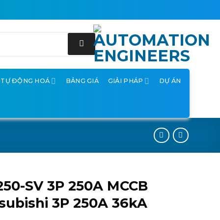
Ị TỰ ĐỘNG HOÁ
BẢNG GIÁ
GIẢI PHÁP
DỰ ÁN
250-SV 3P 250A MCCB
subishi 3P 250A 36kA