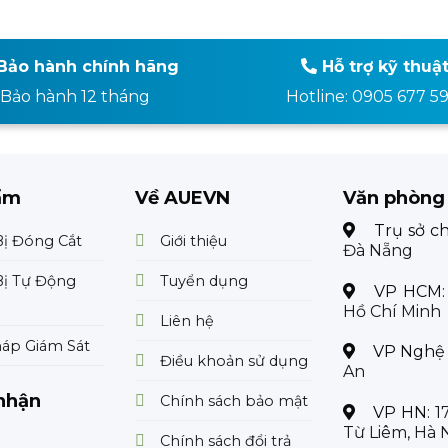
Bảo hành chính hãng
Hỗ trợ kỹ thuậ
Bảo hành 12 tháng
Hotline: 0905 677 5
ẩm
Về AUEVN
Văn phòng
Trụ sở c
Bị Đóng Cắt
Giới thiệu
Đà Nẵng
Bị Tự Động
Tuyển dụng
VP HCM
Hồ Chí Minh
Liên hệ
háp Giám Sát
VP Nghệ
Điều khoản sử dụng
An
nhận
Chính sách bảo mật
VP HN:
1
Từ Liêm, Hà 
Chính sách đổi trả