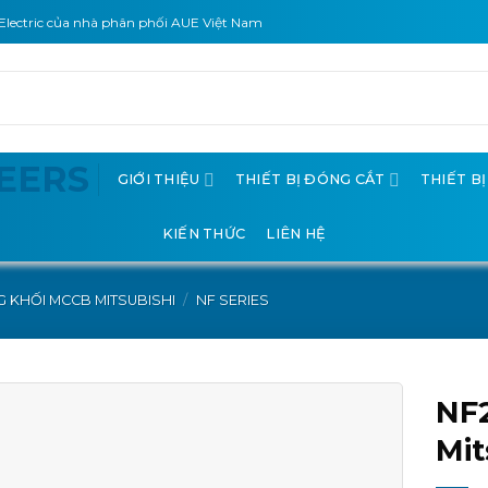
Electric của nhà phân phối AUE Việt Nam
GIỚI THIỆU
THIẾT BỊ ĐÓNG CẮT
THIẾT B
KIẾN THỨC
LIÊN HỆ
 KHỐI MCCB MITSUBISHI
/
NF SERIES
NF
Mit