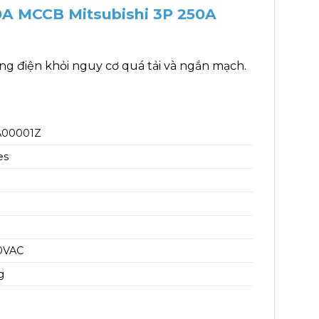
0A MCCB Mitsubishi 3P 250A
g điện khỏi nguy cơ quá tải và ngắn mạch.
A00001Z
es
0VAC
g