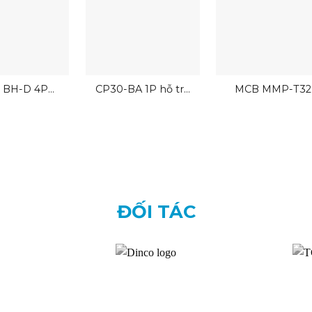
 BH-D 4P
CP30-BA 1P hỗ trợ
MCB MMP-T32
tsubishi
đấu dây nhanh
ĐỐI TÁC