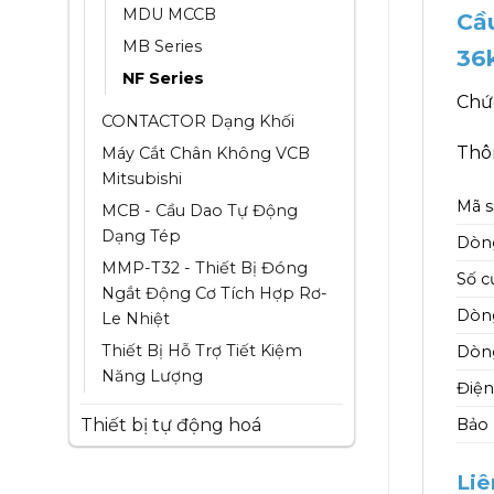
MDU MCCB
Cầ
MB Series
36
NF Series
Chứ
CONTACTOR Dạng Khối
Thôn
Máy Cắt Chân Không VCB
Mitsubishi
Mã 
MCB - Cầu Dao Tự Động
Dạng Tép
Dòn
MMP-T32 - Thiết Bị Đóng
Số c
Ngắt Động Cơ Tích Hợp Rơ-
Dòng
Le Nhiệt
Thiết Bị Hỗ Trợ Tiết Kiệm
Dòng
Năng Lượng
Điện
Thiết bị tự động hoá
Bảo
Liê