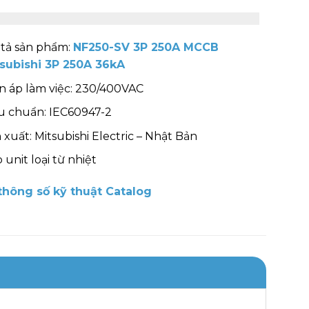
tả sản phẩm:
NF250-SV 3P 250A MCCB
subishi 3P 250A 36kA
n áp làm việc: 230/400VAC
u chuẩn: IEC60947-2
 xuất: Mitsubishi Electric – Nhật Bản
p unit loại từ nhiệt
hông số kỹ thuật Catalog