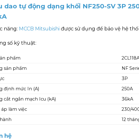
u dao tự động dạng khối NF250-SV 3P 25
kA
c năng:
MCCB Mitsubishi
được sử dụng để bảo vệ hệ thốn
g số kỹ thuật:
sản phẩm
2CL118
g sản phẩm
NF Seri
ực
3P
 định mức In (A)
250A
 cắt ngắn mạch Icu (kA)
36kA
 áp làm việc
230/40
 hành
12 thán
n hệ