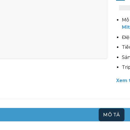
Mô 
Mit
Điệ
Tiê
Sản
Tri
Xem t
MÔ TẢ