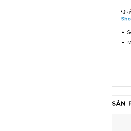
Quý
Sho
S
M
SẢN 