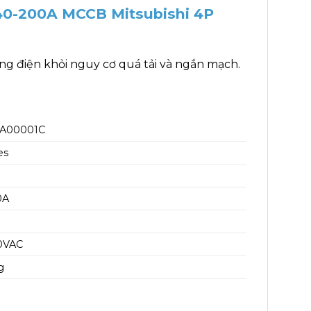
40-200A MCCB Mitsubishi 4P
g điện khỏi nguy cơ quá tải và ngắn mạch.
3A00001C
es
0A
0VAC
g