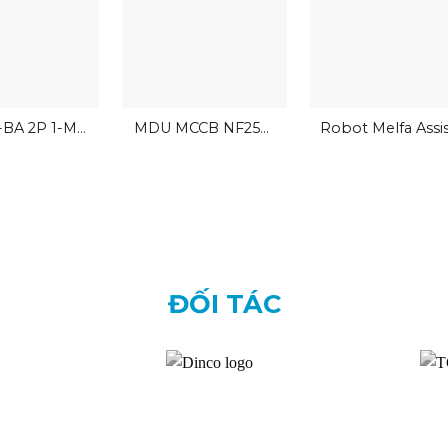
BA 2P 1-M
MDU MCCB NF250-
Robot Melfa Assi
Mitsubishi 2P
SEV EX
2.5kA
ĐỐI TÁC