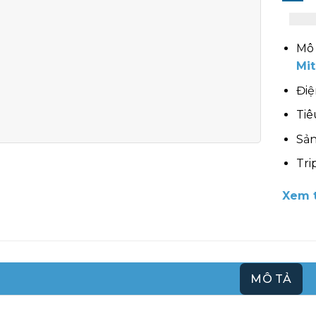
Mô 
Mi
Điệ
Tiê
Sản
Tri
Xem t
MÔ TẢ