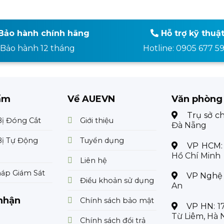
Bảo hành chính hãng
Hỗ trợ kỹ thuậ
Bảo hành 12 tháng
Hotline: 0905 677 5
ẩm
Về AUEVN
Văn phòng
Trụ sở c
Bị Đóng Cắt
Giới thiệu
Đà Nẵng
Bị Tự Động
Tuyển dụng
VP HCM
Hồ Chí Minh
Liên hệ
háp Giám Sát
VP Nghệ
Điều khoản sử dụng
An
nhận
Chính sách bảo mật
VP HN:
1
Từ Liêm, Hà 
Chính sách đổi trả