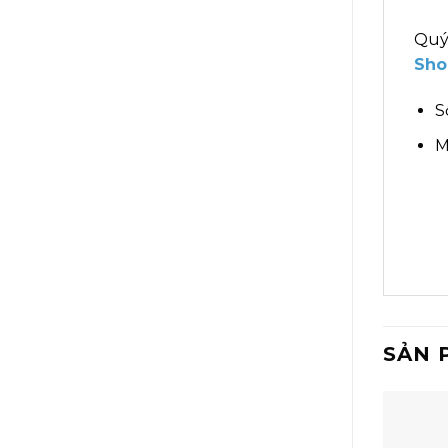
Quý
Sho
S
M
SẢN 