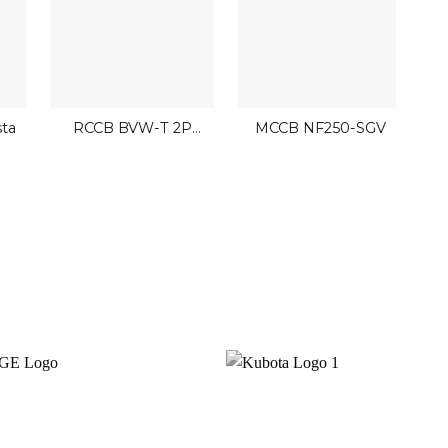
sta
RCCB BVW-T 2P
MCCB NF250-SGV
M
Mitsubishi