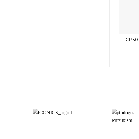
CP30-
0.1A A 