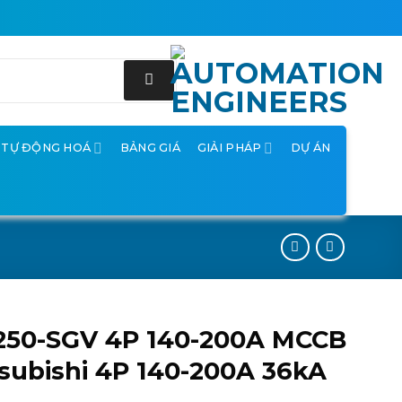
Ị TỰ ĐỘNG HOÁ
BẢNG GIÁ
GIẢI PHÁP
DỰ ÁN
250-SGV 4P 140-200A MCCB
subishi 4P 140-200A 36kA