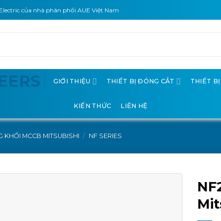
Electric của nhà phân phối AUE Việt Nam
GIỚI THIỆU
THIẾT BỊ ĐÓNG CẮT
THIẾT B
KIẾN THỨC
LIÊN HỆ
 KHỐI MCCB MITSUBISHI
/
NF SERIES
NF
Mit