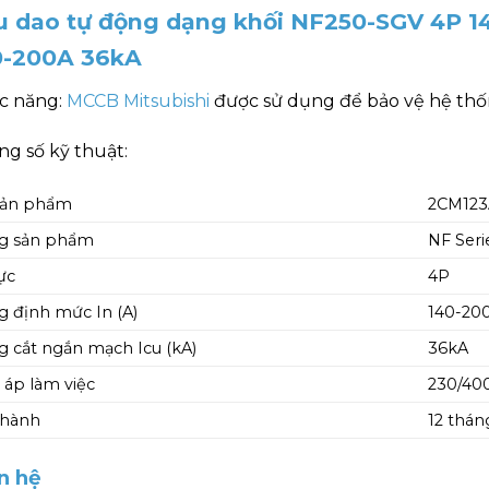
u dao tự động dạng khối NF250-SGV 4P 1
0-200A 36kA
c năng:
MCCB Mitsubishi
được sử dụng để bảo vệ hệ thốn
g số kỹ thuật:
sản phẩm
2CM12
g sản phẩm
NF Seri
ực
4P
 định mức In (A)
140-20
 cắt ngắn mạch Icu (kA)
36kA
 áp làm việc
230/40
 hành
12 thán
n hệ