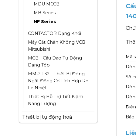
MDU MCCB
Cầ
MB Series
14
NF Series
Chứ
CONTACTOR Dạng Khối
Thôn
Máy Cắt Chân Không VCB
Mitsubishi
Mã 
MCB - Cầu Dao Tự Động
Dạng Tép
Dòn
MMP-T32 - Thiết Bị Đóng
Số c
Ngắt Động Cơ Tích Hợp Rơ-
Dòng
Le Nhiệt
Thiết Bị Hỗ Trợ Tiết Kiệm
Dòng
Năng Lượng
Điện
Thiết bị tự động hoá
Bảo
Liê