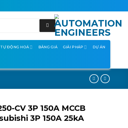
Ị TỰ ĐỘNG HOÁ
BẢNG GIÁ
GIẢI PHÁP
DỰ ÁN
250-CV 3P 150A MCCB
subishi 3P 150A 25kA