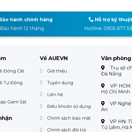
Bảo hành chính hãng
Hỗ trợ kỹ thuậ
Bảo hành 12 tháng
Hotline: 0905 677 5
ẩm
Về AUEVN
Văn phòng
Trụ sở c
Bị Đóng Cắt
Giới thiệu
Đà Nẵng
Bị Tự Động
Tuyển dụng
VP HCM
Hồ Chí Minh
Liên hệ
háp Giám Sát
VP Nghệ
Điều khoản sử dụng
An
nhận
Chính sách bảo mật
VP HN:
1
Từ Liêm, Hà 
Chính sách đổi trả