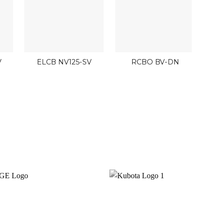
V
ELCB NV125-SV
RCBO BV-DN
0