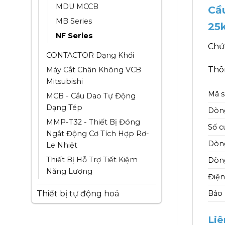
MDU MCCB
Cầ
MB Series
25
NF Series
Chứ
CONTACTOR Dạng Khối
Thôn
Máy Cắt Chân Không VCB
Mitsubishi
Mã 
MCB - Cầu Dao Tự Động
Dạng Tép
Dòn
MMP-T32 - Thiết Bị Đóng
Số c
Ngắt Động Cơ Tích Hợp Rơ-
Dòng
Le Nhiệt
Thiết Bị Hỗ Trợ Tiết Kiệm
Dòng
Năng Lượng
Điện
Thiết bị tự động hoá
Bảo
Liê