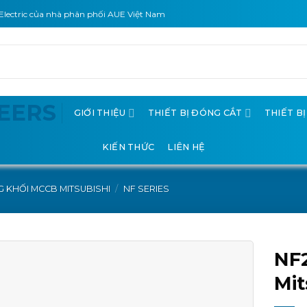
Electric của nhà phân phối AUE Việt Nam
GIỚI THIỆU
THIẾT BỊ ĐÓNG CẮT
THIẾT B
KIẾN THỨC
LIÊN HỆ
 KHỐI MCCB MITSUBISHI
/
NF SERIES
NF
Mit