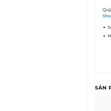
Quý
Sho
S
M
SẢN 