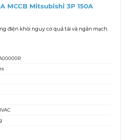
0A MCCB Mitsubishi 3P 150A
g điện khỏi nguy cơ quá tải và ngắn mạch.
4A00000R
es
0VAC
g