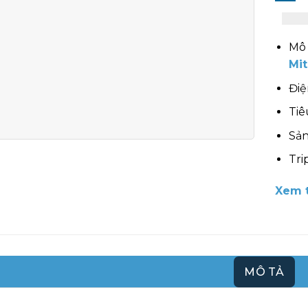
Mô 
Mit
Điệ
Tiê
Sản
Tri
Xem t
MÔ TẢ