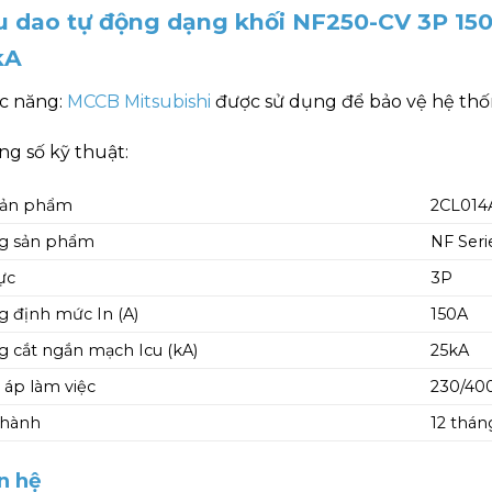
u dao tự động dạng khối NF250-CV 3P 15
kA
c năng:
MCCB Mitsubishi
được sử dụng để bảo vệ hệ thốn
g số kỹ thuật:
sản phẩm
2CL01
g sản phẩm
NF Seri
ực
3P
 định mức In (A)
150A
 cắt ngắn mạch Icu (kA)
25kA
 áp làm việc
230/40
 hành
12 thán
n hệ