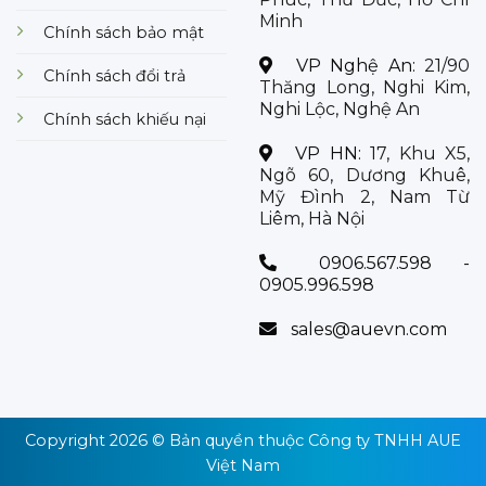
Minh
Chính sách bảo mật
VP Nghệ An:
21/90
Chính sách đổi trả
Thăng Long, Nghi Kim,
Nghi Lộc, Nghệ An
Chính sách khiếu nại
VP HN:
17, Khu X5,
Ngõ 60, Dương Khuê,
Mỹ Đình 2, Nam Từ
Liêm, Hà Nội
0906.567.598 -
0905.996.598
sales@auevn.com
Copyright 2026 © Bản quyền thuộc
Công ty TNHH AUE
Việt Nam