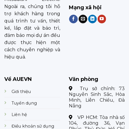
Ngoài ra, chúng tôi hỗ
Mạng xã hội
trợ khách hàng trong
quá trình tư vấn, thiết
kế, lắp đặt và bảo trì,
đảm bảo mọi dự án đều
được thực hiện một
cách chuyên nghiệp và
hiệu quả.
Về AUEVN
Văn phòng
Trụ sở chính:
73
Giới thiệu
Nguyễn Sinh Sắc, Hòa
Minh, Liên Chiểu, Đà
Tuyển dụng
Nẵng
Liên hệ
VP HCM:
Tòa nhà số
104, đường 36, Vạn
Điều khoản sử dụng
Phúc, Thủ Đức, Hồ Chí