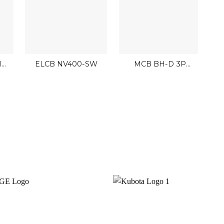
M
ELCB NV400-SW
MCB BH-D 3P
 1P
Mitsubishi