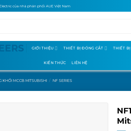
Electric của nhà phân phối AUE Việt Nam
GIỚI THIỆU
THIẾT BỊ ĐÓNG CẮT
THIẾT B
KIẾN THỨC
LIÊN HỆ
 KHỐI MCCB MITSUBISHI
/
NF SERIES
NF
Mit