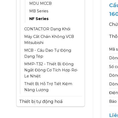
MDU MCCB
Cầ
MB Series
16
NF Series
Chứ
CONTACTOR Dạng Khối
Thôn
Máy Cắt Chân Không VCB
Mitsubishi
Mã 
MCB - Cầu Dao Tự Động
Dạng Tép
Dòn
MMP-T32 - Thiết Bị Đóng
Số c
Ngắt Động Cơ Tích Hợp Rơ-
Dòng
Le Nhiệt
Thiết Bị Hỗ Trợ Tiết Kiệm
Dòng
Năng Lượng
Điện
Thiết bị tự động hoá
Bảo
Liê