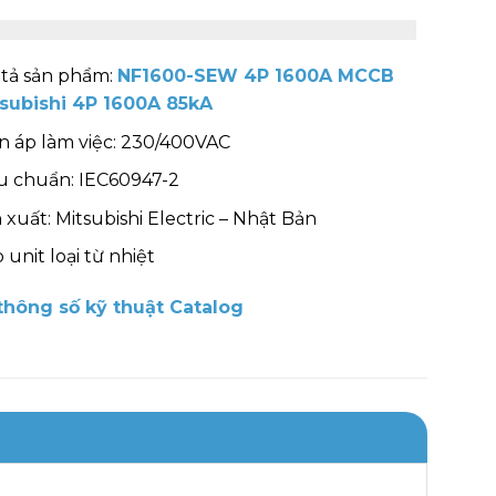
tả sản phẩm:
NF1600-SEW 4P 1600A MCCB
subishi 4P 1600
A 85kA
n áp làm việc: 230/400VAC
u chuẩn: IEC60947-2
 xuất: Mitsubishi Electric – Nhật Bản
p unit loại từ nhiệt
hông số kỹ thuật Catalog