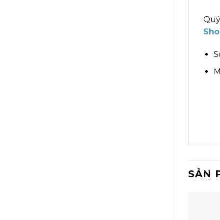
Quý
Sho
S
M
SẢN 