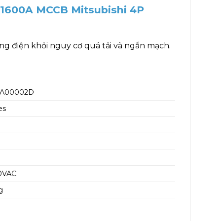
 1600A MCCB Mitsubishi 4P
g điện khỏi nguy cơ quá tải và ngắn mạch.
6A00002D
es
0VAC
g