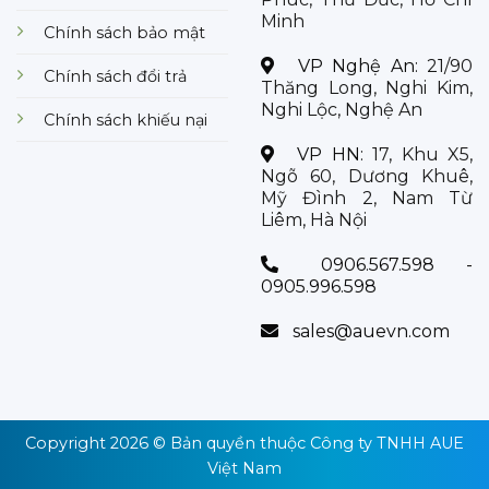
Minh
Chính sách bảo mật
VP Nghệ An:
21/90
Chính sách đổi trả
Thăng Long, Nghi Kim,
Nghi Lộc, Nghệ An
Chính sách khiếu nại
VP HN:
17, Khu X5,
Ngõ 60, Dương Khuê,
Mỹ Đình 2, Nam Từ
Liêm, Hà Nội
0906.567.598 -
0905.996.598
sales@auevn.com
Copyright 2026 © Bản quyền thuộc
Công ty TNHH AUE
Việt Nam