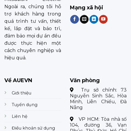
Ngoài ra, chúng tôi hỗ
Mạng xã hội
trợ khách hàng trong
quá trình tư vấn, thiết
kế, lắp đặt và bảo trì,
đảm bảo mọi dự án đều
được thực hiện một
cách chuyên nghiệp và
hiệu quả.
Về AUEVN
Văn phòng
Trụ sở chính:
73
Giới thiệu
Nguyễn Sinh Sắc, Hòa
Minh, Liên Chiểu, Đà
Tuyển dụng
Nẵng
Liên hệ
VP HCM:
Tòa nhà số
104, đường 36, Vạn
Điều khoản sử dụng
Phúc, Thủ Đức, Hồ Chí