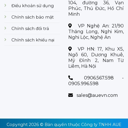
104, đường 36, Vạn
Điều khoản sử dụng
Phúc, Thủ Đức, Hồ Chí
Minh
Chính sách bảo mật
VP Nghệ An:
21/90
Chính sách đổi trả
Thăng Long, Nghi Kim,
Nghi Lộc, Nghệ An
Chính sách khiếu nại
VP HN:
17, Khu X5,
Ngõ 60, Dương Khuê,
Mỹ Đình 2, Nam Từ
Liêm, Hà Nội
0906.567.598 -
0905.996.598
sales@auevn.com
Copyright 2026 © Bản quyền thuộc
Công ty TNHH AUE