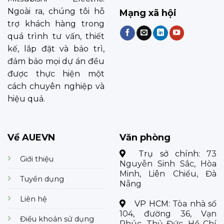
Ngoài ra, chúng tôi hỗ
Mạng xã hội
trợ khách hàng trong
quá trình tư vấn, thiết
kế, lắp đặt và bảo trì,
đảm bảo mọi dự án đều
được thực hiện một
cách chuyên nghiệp và
hiệu quả.
Về AUEVN
Văn phòng
Trụ sở chính:
73
Giới thiệu
Nguyễn Sinh Sắc, Hòa
Minh, Liên Chiểu, Đà
Tuyển dụng
Nẵng
Liên hệ
VP HCM:
Tòa nhà số
104, đường 36, Vạn
Điều khoản sử dụng
Phúc, Thủ Đức, Hồ Chí