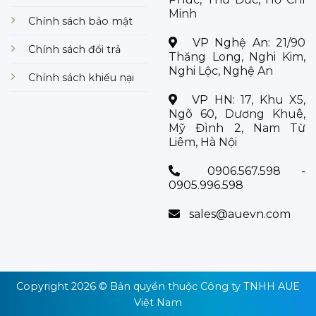
Minh
Chính sách bảo mật
VP Nghệ An:
21/90
Chính sách đổi trả
Thăng Long, Nghi Kim,
Nghi Lộc, Nghệ An
Chính sách khiếu nại
VP HN:
17, Khu X5,
Ngõ 60, Dương Khuê,
Mỹ Đình 2, Nam Từ
Liêm, Hà Nội
0906.567.598 -
0905.996.598
sales@auevn.com
Copyright 2026 © Bản quyền thuộc
Công ty TNHH AUE
Việt Nam