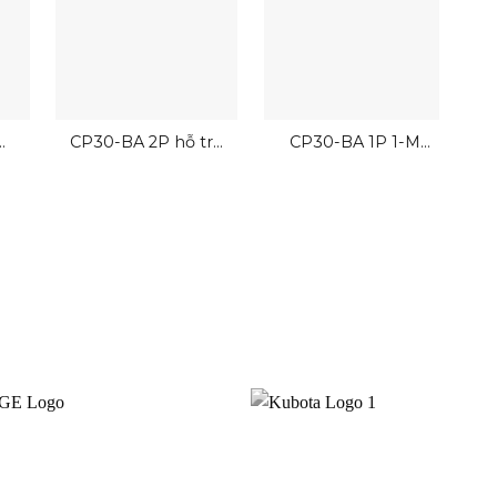
CP30-BA 2P hỗ trợ
CP30-BA 1P 1-M
đấu dây nhanh
0.1A A Mitsubishi 1P
2.5kA