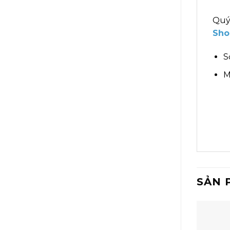
Quý
Sho
S
M
SẢN 