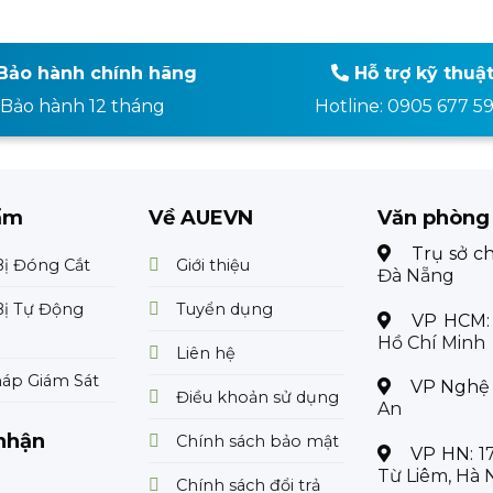
Bảo hành chính hãng
Hỗ trợ kỹ thuậ
Bảo hành 12 tháng
Hotline: 0905 677 5
ẩm
Về AUEVN
Văn phòng
Trụ sở c
Bị Đóng Cắt
Giới thiệu
Đà Nẵng
Bị Tự Động
Tuyển dụng
VP HCM
Hồ Chí Minh
Liên hệ
háp Giám Sát
VP Nghệ
Điều khoản sử dụng
An
nhận
Chính sách bảo mật
VP HN:
1
Từ Liêm, Hà 
Chính sách đổi trả