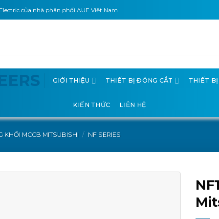
Electric của nhà phân phối AUE Việt Nam
GIỚI THIỆU
THIẾT BỊ ĐÓNG CẮT
THIẾT B
KIẾN THỨC
LIÊN HỆ
 KHỐI MCCB MITSUBISHI
/
NF SERIES
NF
Mit