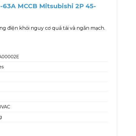
-63A MCCB Mitsubishi 2P 45-
g điện khỏi nguy cơ quá tải và ngắn mạch.
A00002E
es
0VAC
g