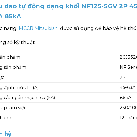
u dao tự động dạng khối NF125-SGV 2P 45
A 85kA
c năng:
MCCB Mitsubishi
được sử dụng để bảo vệ hệ thốn
g số kỹ thuật:
sản phẩm
2CJ332
g sản phẩm
NF Seri
ực
2P
 định mức In (A)
45-63A
 cắt ngắn mạch Icu (kA)
85kA
 áp làm việc
230/40
 hành
12 thán
n hệ