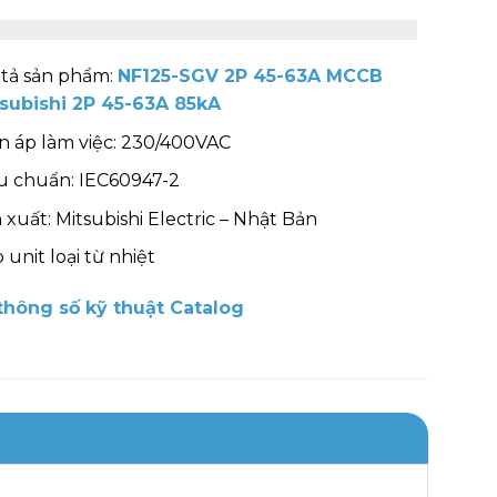
tả sản phẩm:
NF125-SGV 2P 45-63A MCCB
subishi 2P 45-63A 85kA
n áp làm việc: 230/400VAC
u chuẩn: IEC60947-2
 xuất: Mitsubishi Electric – Nhật Bản
p unit loại từ nhiệt
hông số kỹ thuật Catalog