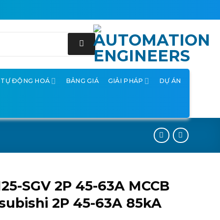
Ị TỰ ĐỘNG HOÁ
BẢNG GIÁ
GIẢI PHÁP
DỰ ÁN
125-SGV 2P 45-63A MCCB
subishi 2P 45-63A 85kA