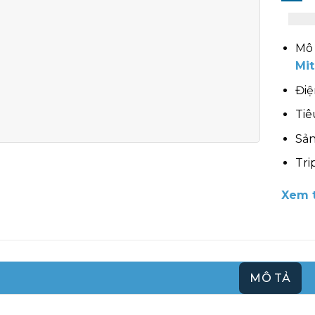
Mô 
Mit
Điệ
Tiê
Sản
Tri
Xem t
MÔ TẢ