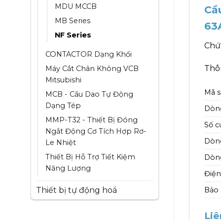
MDU MCCB
Cầ
MB Series
63
NF Series
Chứ
CONTACTOR Dạng Khối
Thôn
Máy Cắt Chân Không VCB
Mitsubishi
Mã 
MCB - Cầu Dao Tự Động
Dạng Tép
Dòn
MMP-T32 - Thiết Bị Đóng
Số c
Ngắt Động Cơ Tích Hợp Rơ-
Dòng
Le Nhiệt
Thiết Bị Hỗ Trợ Tiết Kiệm
Dòng
Năng Lượng
Điện
Thiết bị tự động hoá
Bảo
Liê