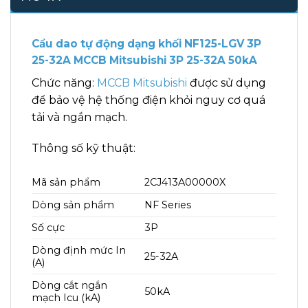
Cầu dao tự động dạng khối NF125-LGV 3P
25-32A MCCB Mitsubishi 3P 25-32A 50kA
Chức năng:
MCCB Mitsubishi
được sử dụng
để bảo vệ hệ thống điện khỏi nguy cơ quá
tải và ngắn mạch.
Thông số kỹ thuật:
Mã sản phẩm
2CJ413A00000X
Dòng sản phẩm
NF Series
Số cực
3P
Dòng định mức In
25-32A
(A)
Dòng cắt ngắn
50kA
mạch Icu (kA)