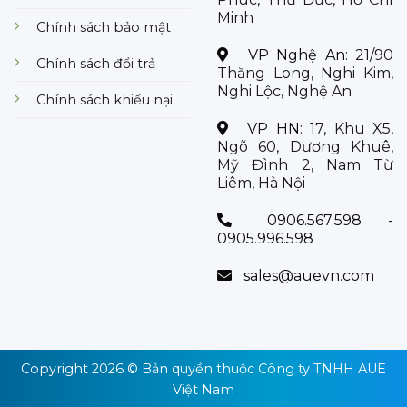
Minh
Chính sách bảo mật
VP Nghệ An:
21/90
Chính sách đổi trả
Thăng Long, Nghi Kim,
Nghi Lộc, Nghệ An
Chính sách khiếu nại
VP HN:
17, Khu X5,
Ngõ 60, Dương Khuê,
Mỹ Đình 2, Nam Từ
Liêm, Hà Nội
0906.567.598 -
0905.996.598
sales@auevn.com
Copyright 2026 © Bản quyền thuộc
Công ty TNHH AUE
Việt Nam