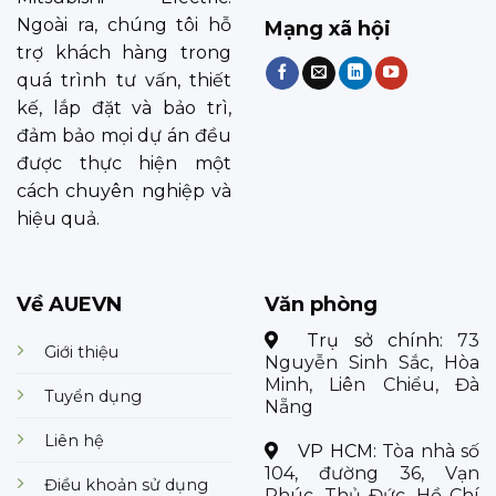
Ngoài ra, chúng tôi hỗ
Mạng xã hội
trợ khách hàng trong
quá trình tư vấn, thiết
kế, lắp đặt và bảo trì,
đảm bảo mọi dự án đều
được thực hiện một
cách chuyên nghiệp và
hiệu quả.
Về AUEVN
Văn phòng
Trụ sở chính:
73
Giới thiệu
Nguyễn Sinh Sắc, Hòa
Minh, Liên Chiểu, Đà
Tuyển dụng
Nẵng
Liên hệ
VP HCM:
Tòa nhà số
104, đường 36, Vạn
Điều khoản sử dụng
Phúc, Thủ Đức, Hồ Chí