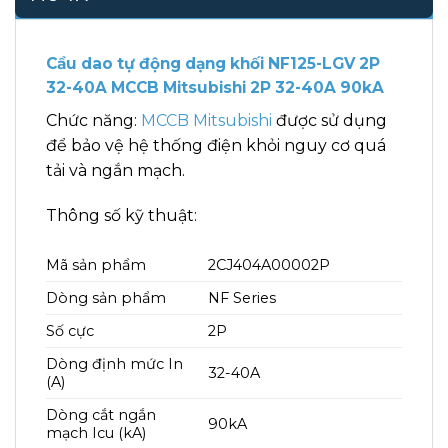
Cầu dao tự động dạng khối NF125-LGV 2P
32-40A MCCB Mitsubishi 2P 32-40A 90kA
Chức năng:
MCCB Mitsubishi
được sử dụng
để bảo vệ hệ thống điện khỏi nguy cơ quá
tải và ngắn mạch.
Thông số kỹ thuật:
Mã sản phẩm
2CJ404A00002P
Dòng sản phẩm
NF Series
Số cực
2P
Dòng định mức In
32-40A
(A)
Dòng cắt ngắn
90kA
mạch Icu (kA)