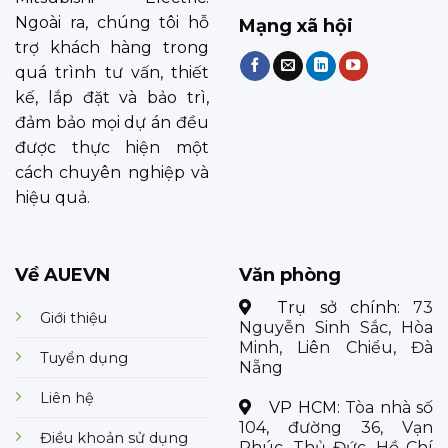
Ngoài ra, chúng tôi hỗ
Mạng xã hội
trợ khách hàng trong
quá trình tư vấn, thiết
kế, lắp đặt và bảo trì,
đảm bảo mọi dự án đều
được thực hiện một
cách chuyên nghiệp và
hiệu quả.
Về AUEVN
Văn phòng
Trụ sở chính:
73
Giới thiệu
Nguyễn Sinh Sắc, Hòa
Minh, Liên Chiểu, Đà
Tuyển dụng
Nẵng
Liên hệ
VP HCM:
Tòa nhà số
104, đường 36, Vạn
Điều khoản sử dụng
Phúc, Thủ Đức, Hồ Chí