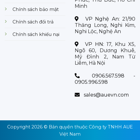
Minh
Chính sách bảo mật
VP Nghệ An:
21/90
Chính sách đổi trả
Thăng Long, Nghi Kim,
Nghi Lộc, Nghệ An
Chính sách khiếu nại
VP HN:
17, Khu X5,
Ngõ 60, Dương Khuê,
Mỹ Đình 2, Nam Từ
Liêm, Hà Nội
0906.567.598 -
0905.996.598
sales@auevn.com
Copyright 2026 © Bản quyền thuộc
Công ty TNHH AUE
Việt Nam