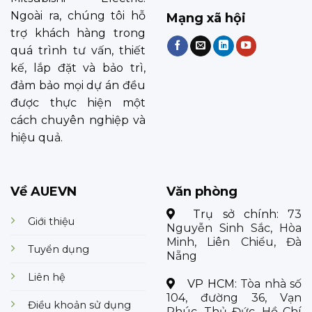
Ngoài ra, chúng tôi hỗ
Mạng xã hội
trợ khách hàng trong
quá trình tư vấn, thiết
kế, lắp đặt và bảo trì,
đảm bảo mọi dự án đều
được thực hiện một
cách chuyên nghiệp và
hiệu quả.
Về AUEVN
Văn phòng
Trụ sở chính:
73
Giới thiệu
Nguyễn Sinh Sắc, Hòa
Minh, Liên Chiểu, Đà
Tuyển dụng
Nẵng
Liên hệ
VP HCM:
Tòa nhà số
104, đường 36, Vạn
Điều khoản sử dụng
Phúc, Thủ Đức, Hồ Chí