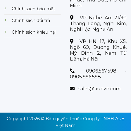
Minh
Chính sách bảo mật
VP Nghệ An:
21/90
Chính sách đổi trả
Thăng Long, Nghi Kim,
Nghi Lộc, Nghệ An
Chính sách khiếu nại
VP HN:
17, Khu X5,
Ngõ 60, Dương Khuê,
Mỹ Đình 2, Nam Từ
Liêm, Hà Nội
0906.567.598 -
0905.996.598
sales@auevn.com
Copyright 2026 © Bản quyền thuộc
Công ty TNHH AUE
Việt Nam