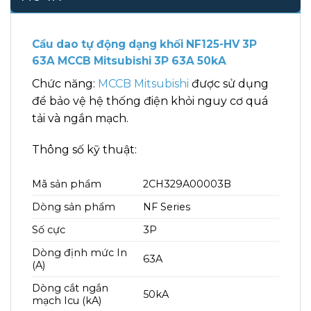
Cầu dao tự động dạng khối NF125-HV 3P
63A MCCB Mitsubishi 3P 63A 50kA
Chức năng:
MCCB Mitsubishi
được sử dụng
để bảo vệ hệ thống điện khỏi nguy cơ quá
tải và ngắn mạch.
Thông số kỹ thuật:
Mã sản phẩm
2CH329A00003B
Dòng sản phẩm
NF Series
Số cực
3P
Dòng định mức In
63A
(A)
Dòng cắt ngắn
50kA
mạch Icu (kA)