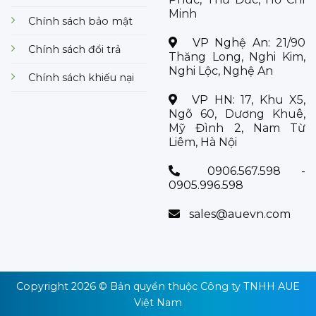
Minh
Chính sách bảo mật
VP Nghệ An:
21/90
Chính sách đổi trả
Thăng Long, Nghi Kim,
Nghi Lộc, Nghệ An
Chính sách khiếu nại
VP HN:
17, Khu X5,
Ngõ 60, Dương Khuê,
Mỹ Đình 2, Nam Từ
Liêm, Hà Nội
0906.567.598 -
0905.996.598
sales@auevn.com
Copyright 2026 © Bản quyền thuộc
Công ty TNHH AUE
Việt Nam