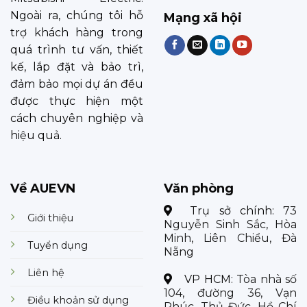
Ngoài ra, chúng tôi hỗ
Mạng xã hội
trợ khách hàng trong
quá trình tư vấn, thiết
kế, lắp đặt và bảo trì,
đảm bảo mọi dự án đều
được thực hiện một
cách chuyên nghiệp và
hiệu quả.
Về AUEVN
Văn phòng
Trụ sở chính:
73
Giới thiệu
Nguyễn Sinh Sắc, Hòa
Minh, Liên Chiểu, Đà
Tuyển dụng
Nẵng
Liên hệ
VP HCM:
Tòa nhà số
104, đường 36, Vạn
Điều khoản sử dụng
Phúc, Thủ Đức, Hồ Chí