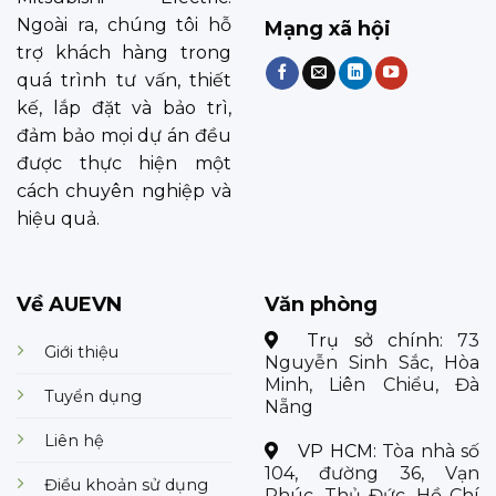
Ngoài ra, chúng tôi hỗ
Mạng xã hội
trợ khách hàng trong
quá trình tư vấn, thiết
kế, lắp đặt và bảo trì,
đảm bảo mọi dự án đều
được thực hiện một
cách chuyên nghiệp và
hiệu quả.
Về AUEVN
Văn phòng
Trụ sở chính:
73
Giới thiệu
Nguyễn Sinh Sắc, Hòa
Minh, Liên Chiểu, Đà
Tuyển dụng
Nẵng
Liên hệ
VP HCM:
Tòa nhà số
104, đường 36, Vạn
Điều khoản sử dụng
Phúc, Thủ Đức, Hồ Chí