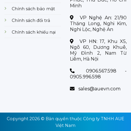
Minh
Chính sách bảo mật
VP Nghệ An:
21/90
Chính sách đổi trả
Thăng Long, Nghi Kim,
Nghi Lộc, Nghệ An
Chính sách khiếu nại
VP HN:
17, Khu X5,
Ngõ 60, Dương Khuê,
Mỹ Đình 2, Nam Từ
Liêm, Hà Nội
0906.567.598 -
0905.996.598
sales@auevn.com
Copyright 2026 © Bản quyền thuộc
Công ty TNHH AUE
Việt Nam