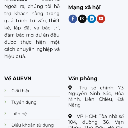
Ngoài ra, chúng tôi hỗ
Mạng xã hội
trợ khách hàng trong
quá trình tư vấn, thiết
kế, lắp đặt và bảo trì,
đảm bảo mọi dự án đều
được thực hiện một
cách chuyên nghiệp và
hiệu quả.
Về AUEVN
Văn phòng
Trụ sở chính:
73
Giới thiệu
Nguyễn Sinh Sắc, Hòa
Minh, Liên Chiểu, Đà
Tuyển dụng
Nẵng
Liên hệ
VP HCM:
Tòa nhà số
104, đường 36, Vạn
Điều khoản sử dụng
Phúc, Thủ Đức, Hồ Chí