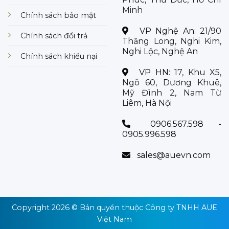
Minh
Chính sách bảo mật
VP Nghệ An:
21/90
Chính sách đổi trả
Thăng Long, Nghi Kim,
Nghi Lộc, Nghệ An
Chính sách khiếu nại
VP HN:
17, Khu X5,
Ngõ 60, Dương Khuê,
Mỹ Đình 2, Nam Từ
Liêm, Hà Nội
0906.567.598 -
0905.996.598
sales@auevn.com
Copyright 2026 © Bản quyền thuộc
Công ty TNHH AUE
Việt Nam