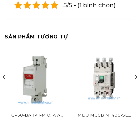
5/5 - (1 bình chọn)
SẢN PHẨM TƯƠNG TỰ
CP30-BA 1P 1-M 0.1A A
MDU MCCB NF400-SEV
Mitsubishi 1P 2.5kA
BR