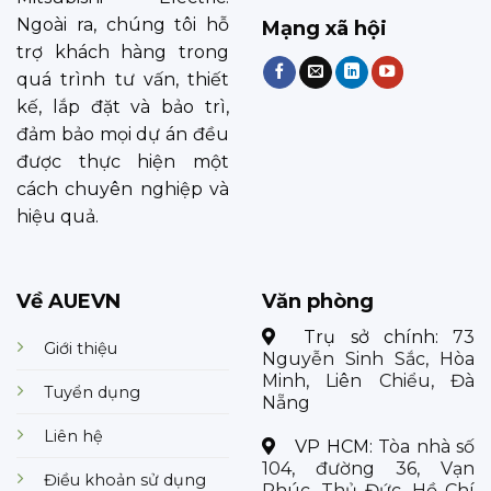
Ngoài ra, chúng tôi hỗ
Mạng xã hội
trợ khách hàng trong
quá trình tư vấn, thiết
kế, lắp đặt và bảo trì,
đảm bảo mọi dự án đều
được thực hiện một
cách chuyên nghiệp và
hiệu quả.
Về AUEVN
Văn phòng
Trụ sở chính:
73
Giới thiệu
Nguyễn Sinh Sắc, Hòa
Minh, Liên Chiểu, Đà
Tuyển dụng
Nẵng
Liên hệ
VP HCM:
Tòa nhà số
104, đường 36, Vạn
Điều khoản sử dụng
Phúc, Thủ Đức, Hồ Chí