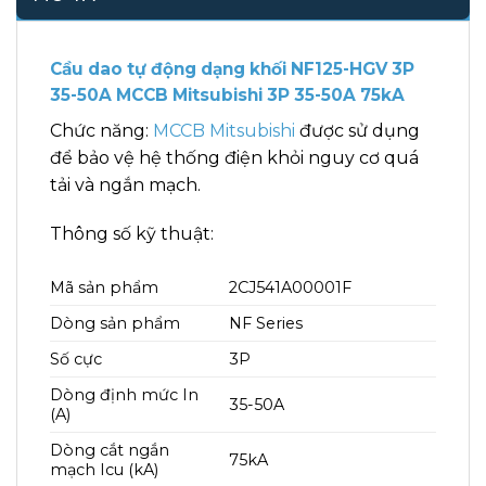
Cầu dao tự động dạng khối NF125-HGV 3P
35-50A MCCB Mitsubishi 3P 35-50A 75kA
Chức năng:
MCCB Mitsubishi
được sử dụng
để bảo vệ hệ thống điện khỏi nguy cơ quá
tải và ngắn mạch.
Thông số kỹ thuật:
Mã sản phẩm
2CJ541A00001F
Dòng sản phẩm
NF Series
Số cực
3P
Dòng định mức In
35-50A
(A)
Dòng cắt ngắn
75kA
mạch Icu (kA)