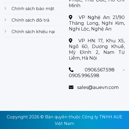
Minh
Chính sách bảo mật
VP Nghệ An:
21/90
Chính sách đổi trả
Thăng Long, Nghi Kim,
Nghi Lộc, Nghệ An
Chính sách khiếu nại
VP HN:
17, Khu X5,
Ngõ 60, Dương Khuê,
Mỹ Đình 2, Nam Từ
Liêm, Hà Nội
0906.567.598 -
0905.996.598
sales@auevn.com
Copyright 2026 © Bản quyền thuộc
Công ty TNHH AUE
Việt Nam