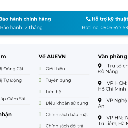
Bảo hành chính hãng
Hỗ trợ kỹ thuậ
Bảo hành 12 tháng
Hotline: 0905 677 5
ẩm
Về AUEVN
Văn phòng
Trụ sở c
Bị Đóng Cắt
Giới thiệu
Đà Nẵng
Bị Tự Động
Tuyển dụng
VP HCM
Hồ Chí Minh
Liên hệ
háp Giám Sát
VP Nghệ
Điều khoản sử dụng
An
nhận
Chính sách bảo mật
VP HN:
1
Từ Liêm, Hà 
Chính sách đổi trả