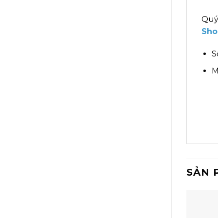
Quý
Sho
S
M
SẢN 