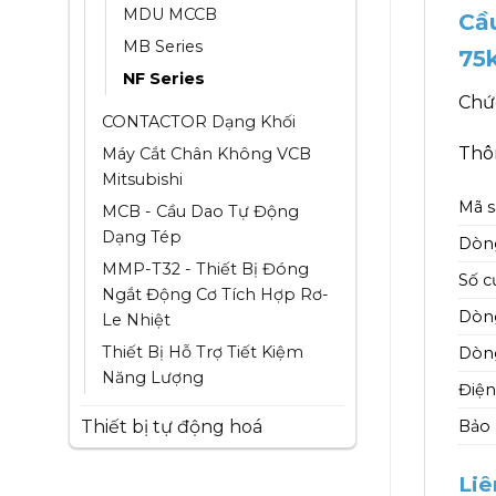
MDU MCCB
Cầ
MB Series
75
NF Series
Chứ
CONTACTOR Dạng Khối
Thôn
Máy Cắt Chân Không VCB
Mitsubishi
Mã 
MCB - Cầu Dao Tự Động
Dạng Tép
Dòn
MMP-T32 - Thiết Bị Đóng
Số c
Ngắt Động Cơ Tích Hợp Rơ-
Dòng
Le Nhiệt
Thiết Bị Hỗ Trợ Tiết Kiệm
Dòng
Năng Lượng
Điện
Thiết bị tự động hoá
Bảo
Liê