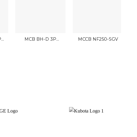
P
MCB BH-D 3P
MCCB NF250-SGV
Mitsubishi
B