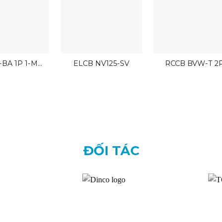
-BA 1P 1-M
ELCB NV125-SV
RCCB BVW-T 2
Mitsubishi 1P
Mitsubishi
2.5kA
ĐỐI TÁC