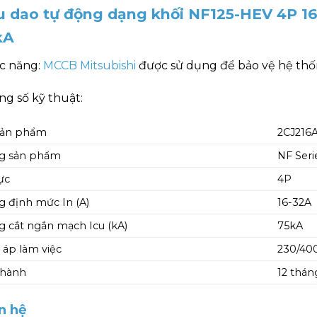
u dao tự động dạng khối NF125-HEV 4P 1
kA
c năng:
MCCB Mitsubishi
được sử dụng để bảo vệ hệ thốn
g số kỹ thuật:
sản phẩm
2CJ216
g sản phẩm
NF Seri
ực
4P
 định mức In (A)
16-32A
 cắt ngắn mạch Icu (kA)
75kA
 áp làm việc
230/40
 hành
12 thán
n hệ