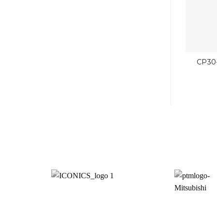
CP30
0.1A A 