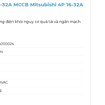
6-32A MCCB Mitsubishi 4P 16-32A
g điện khỏi nguy cơ quá tải và ngắn mạch.
A000024
es
0VAC
g