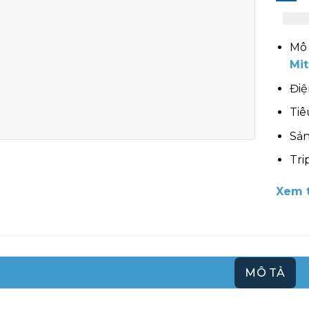
Mô 
Mit
Điệ
Tiê
Sản
Tri
Xem t
MÔ TẢ