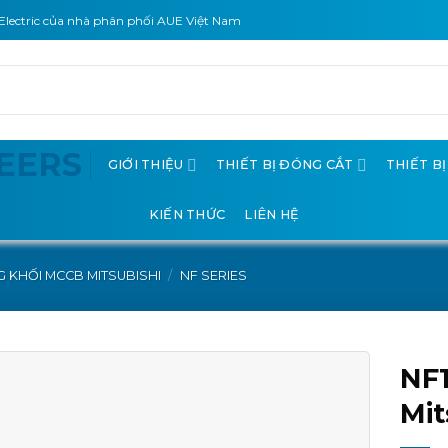
Electric của nhà phân phối AUE Việt Nam
GIỚI THIỆU
THIẾT BỊ ĐÓNG CẮT
THIẾT B
KIẾN THỨC
LIÊN HỆ
 KHỐI MCCB MITSUBISHI
/
NF SERIES
NF
Mit