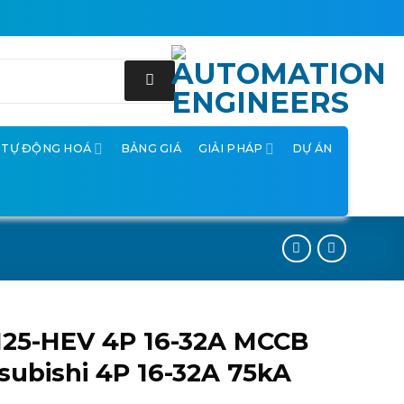
Ị TỰ ĐỘNG HOÁ
BẢNG GIÁ
GIẢI PHÁP
DỰ ÁN
125-HEV 4P 16-32A MCCB
subishi 4P 16-32A 75kA