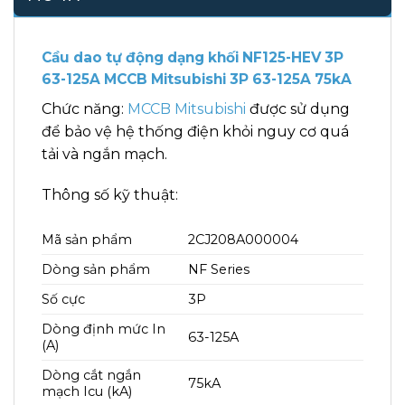
Cầu dao tự động dạng khối NF125-HEV 3P
63-125A MCCB Mitsubishi 3P 63-125A 75kA
Chức năng:
MCCB Mitsubishi
được sử dụng
để bảo vệ hệ thống điện khỏi nguy cơ quá
tải và ngắn mạch.
Thông số kỹ thuật:
Mã sản phẩm
2CJ208A000004
Dòng sản phẩm
NF Series
Số cực
3P
Dòng định mức In
63-125A
(A)
Dòng cắt ngắn
75kA
mạch Icu (kA)