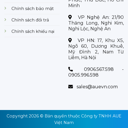
Minh
Chính sách bảo mật
VP Nghệ An:
21/90
Chính sách đổi trả
Thăng Long, Nghi Kim,
Nghi Lộc, Nghệ An
Chính sách khiếu nại
VP HN:
17, Khu X5,
Ngõ 60, Dương Khuê,
Mỹ Đình 2, Nam Từ
Liêm, Hà Nội
0906.567.598 -
0905.996.598
sales@auevn.com
Copyright 2026 © Bản quyền thuộc
Công ty TNHH AUE
Việt Nam