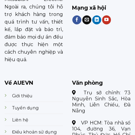
Ngoài ra, chúng tôi hỗ
Mạng xã hội
trợ khách hàng trong
quá trình tư vấn, thiết
kế, lắp đặt và bảo trì,
đảm bảo mọi dự án đều
được thực hiện một
cách chuyên nghiệp và
hiệu quả.
Về AUEVN
Văn phòng
Trụ sở chính:
73
Giới thiệu
Nguyễn Sinh Sắc, Hòa
Minh, Liên Chiểu, Đà
Tuyển dụng
Nẵng
Liên hệ
VP HCM:
Tòa nhà số
104, đường 36, Vạn
Điều khoản sử dụng
Phúc, Thủ Đức, Hồ Chí