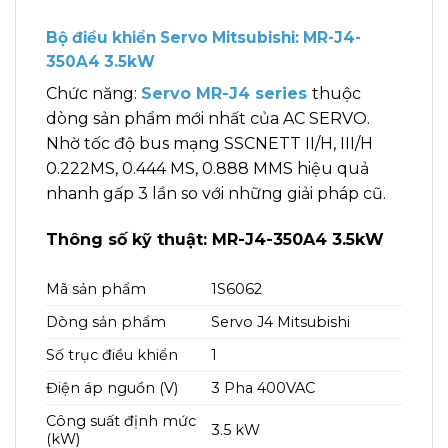
Bộ điều khiển Servo Mitsubishi: MR-J4-
350A4 3.5kW
Chức năng:
Servo MR-J4 series
thuộc
dòng sản phẩm mới nhất của AC SERVO.
Nhờ tốc độ bus mạng SSCNETT II/H, III/H
0.222MS, 0.444 MS, 0.888 MMS hiệu quả
nhanh gấp 3 lần so với những giải pháp cũ.
Thông số kỹ thuật: MR-J4-350A4 3.5kW
Mã sản phẩm
1S6062
Dòng sản phẩm
Servo J4 Mitsubishi
Số trục điều khiển
1
Điện áp nguồn (V)
3 Pha 400VAC
Công suất định mức
3.5 kW
(kW)