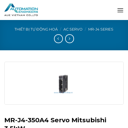
Skip
to
content
THIẾT BỊ TỰ ĐỘNG HOÁ
/
AC SERVO
/
MR-J4 SERIES
MR-J4-350A4 Servo Mitsubishi