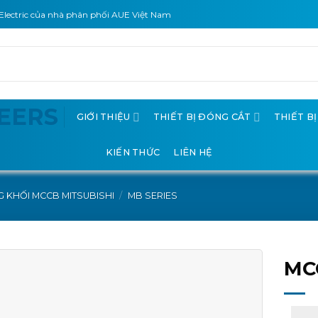
Electric của nhà phân phối AUE Việt Nam
GIỚI THIỆU
THIẾT BỊ ĐÓNG CẮT
THIẾT B
KIẾN THỨC
LIÊN HỆ
 KHỐI MCCB MITSUBISHI
/
MB SERIES
MC