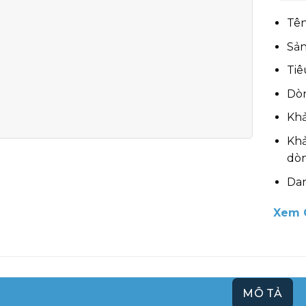
Tên
Sản
Tiê
Dòn
Khả
Khả
dò
Da
Xem 
MÔ TẢ