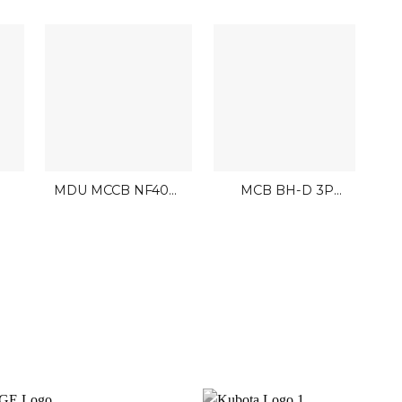
MDU MCCB NF400-
MCB BH-D 3P
SEV BR
Mitsubishi