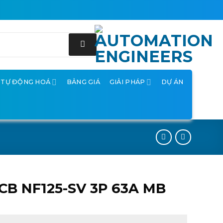
Ị TỰ ĐỘNG HOÁ
BẢNG GIÁ
GIẢI PHÁP
DỰ ÁN
CB NF125-SV 3P 63A MB