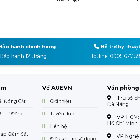
Bảo hành chính hãng
Hỗ trợ kỹ thuậ
Bảo hành 12 tháng
Hotline: 0905 677 5
ẩm
Về AUEVN
Văn phòng
Trụ sở c
Bị Đóng Cắt
Giới thiệu
Đà Nẵng
Bị Tự Động
Tuyển dụng
VP HCM
Hồ Chí Minh
Liên hệ
háp Giám Sát
VP Nghệ
Điều khoản sử dụng