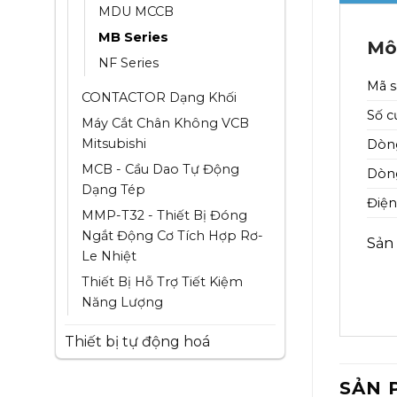
MDU MCCB
MB Series
Mô
NF Series
Mã 
CONTACTOR Dạng Khối
Số c
Máy Cắt Chân Không VCB
Mitsubishi
Dòng
MCB - Cầu Dao Tự Động
Dòng
Dạng Tép
Điện
MMP-T32 - Thiết Bị Đóng
Ngắt Động Cơ Tích Hợp Rơ-
Sản
Le Nhiệt
Thiết Bị Hỗ Trợ Tiết Kiệm
Năng Lượng
Thiết bị tự động hoá
SẢN 