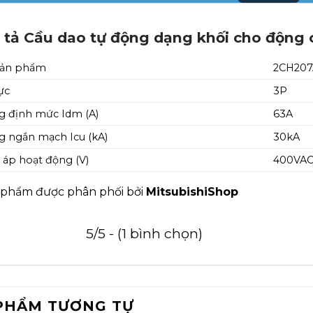
 tả Cầu dao tự động dạng khối cho động
sản phẩm
2CH20
ực
3P
 định mức Idm (A)
63A
 ngắn mạch Icu (kA)
30kA
 áp hoạt động (V)
400VA
 phẩm được phân phối bởi
MitsubishiShop
5/5 - (1 bình chọn)
PHẨM TƯƠNG TỰ