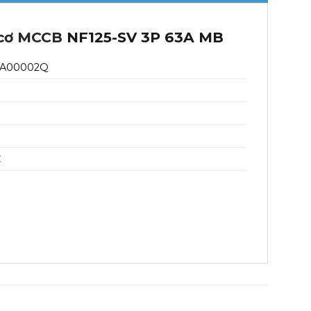
 cơ MCCB
NF125-SV 3P 63A MB
7A00002Q
C