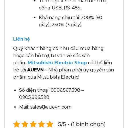
Tích hợp kết nối màn hình rời,
cổng USB, RS-485.
Khả năng chịu tải: 200% (60
giây), 250% (3 giây)
Liên hệ
Quý khách hàng có nhu cầu mua hàng
hoặc cần hỗ trợ, tư vấn về các sản
phẩm
Mitsubishi Electric Shop
có thể liên
hệ tới
AUEVN
– Nhà phân phối ủy quyền sản
phẩm của Mitsubishi Electric!
Số điện thoại: 0906.567.598 –
0905.996.598
Mail: sales@auevn.com
5/5 - (1 bình chọn)