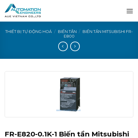
Skip
to
content
THIẾT BỊ TỰ ĐỘNG HOÁ
/
BIẾN TẦN
/
BIẾN TẦN MITSUBISHI FR-
E800
FR-E820-0.1K-1 Biến tần Mitsubishi