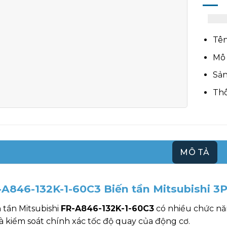
Tên
Mô 
Sản
Thô
MÔ TẢ
-A846-132K-1-60C3 Biến tần Mitsubishi 3
 tần Mitsubishi
FR-A846-132K-1-60C3
có nhiều chức năn
à kiểm soát chính xác tốc độ quay của động cơ.