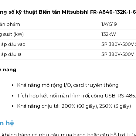
ng số kỹ thuậ
t Biến tần Mitsubishi FR-A846-132K-1-
sản phẩm
1AYG19
 suất (kW)
132kW
 áp đầu vào
3P 380V-500V 
 áp đầu ra
3P 380V-500V
h năng
Khả năng mở rộng I/O, card truyền thông.
Tích hợp kết nối màn hình rời, cổng USB, RS-485.
Khả năng chịu tải: 200% (60 giây), 250% (3 giây)
ên hệ
 khách hàng có nhu cầu mua hàng hoặc cần hỗ trợ, tư 