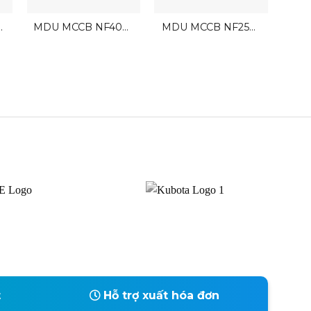
ợ
MDU MCCB NF400-
MDU MCCB NF250-
CP
SEV BR
SEV BR
0.1A
t
Hỗ trợ xuất hóa đơn