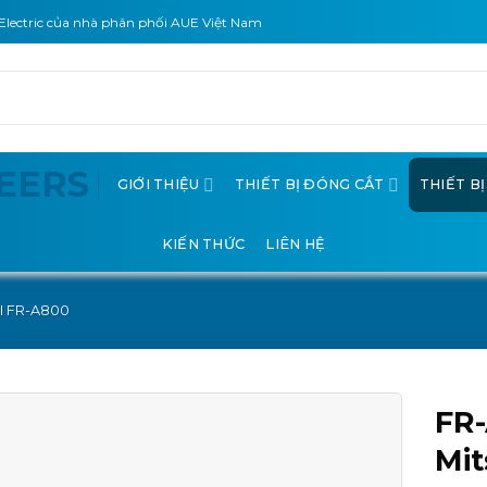
Electric của nhà phân phối AUE Việt Nam
GIỚI THIỆU
THIẾT BỊ ĐÓNG CẮT
THIẾT B
KIẾN THỨC
LIÊN HỆ
I FR-A800
FR-
Mit