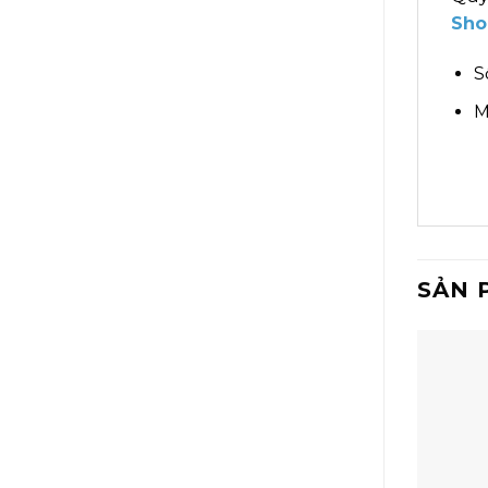
Sho
S
M
SẢN 