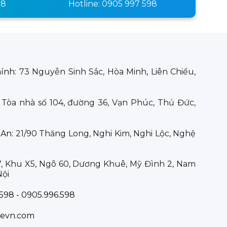
98
Hotline: 0905 997 598
hính:
73 Nguyễn Sinh Sắc, Hòa Minh, Liên Chiểu,
:
Tòa nhà số 104, đường 36, Vạn Phúc, Thủ Đức,
 An:
21/90 Thăng Long, Nghi Kim, Nghi Lộc, Nghệ
7, Khu X5, Ngõ 60, Dương Khuê, Mỹ Đình 2, Nam
Nội
598 - 0905.996.598
evn.com