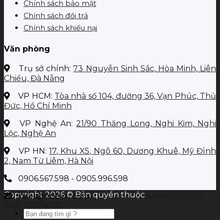
Chính sách bảo mật
Chính sách đổi trả
Chính sách khiếu nại
Văn phòng
Trụ sở chính:
73 Nguyễn Sinh Sắc, Hòa Minh, Liên
Chiểu, Đà Nẵng
VP HCM:
Tòa nhà số 104, đường 36, Vạn Phúc, Thủ
Đức, Hồ Chí Minh
VP Nghệ An:
21/90 Thăng Long, Nghi Kim, Nghi
Lộc, Nghệ An
VP HN:
17, Khu X5, Ngõ 60, Dương Khuê, Mỹ Đình
2, Nam Từ Liêm, Hà Nội
0906.567.598 - 0905.996.598
Copyright 2026 © Bản quyền thuộc
Công ty TNHH
sales@auevn.com
AUE Việt Nam
Tìm