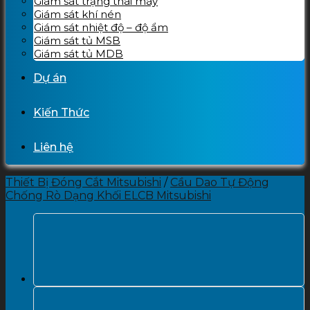
Giám sát trạng thái máy
Giám sát khí nén
Giám sát nhiệt độ – độ ẩm
Giám sát tủ MSB
Giám sát tủ MDB
Dự án
Kiến Thức
Liên hệ
Thiết Bị Đóng Cắt Mitsubishi
/
Cầu Dao Tự Động
Chống Rò Dạng Khối ELCB Mitsubishi