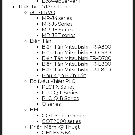
EcowebServerIII
Thiết bị tự động hoá
AC SERVO
MR-J4 series
MR-J5 Series
MR-JE Series
MR-JET series
Biến Tần
Biến Tần Mitsubishi FR-A800
Biến Tần Mitsubishi FR-CS80
Biến Tần Mitsubishi FR-D700
Biến Tần Mitsubishi FR-E800
Biến Tần Mitsubishi FR-F800
Phụ Kiện Biến Tần
Bộ Điều Khiển PLC
PLC FX Series
PLC iQ-F Series
PLC iQ-R Series
Q series
HMI
GOT Simple Series
GOT2000 series
Phần Mềm Kỹ Thuật
GENESIS 64