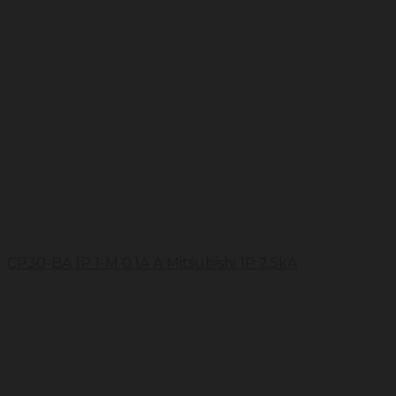
CP30-BA 1P 1-M 0.1A A Mitsubishi 1P 2.5kA