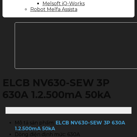
Melsoft iQ-Works
Robot Melfa Assista
ELCB NV630-SEW 3P
630A 1.2.500mA 50kA
Mô tả sản phẩm:
ELCB NV630-SEW 3P 630A
1.2.500mA 50kA
Dòng điện định mức: 630A