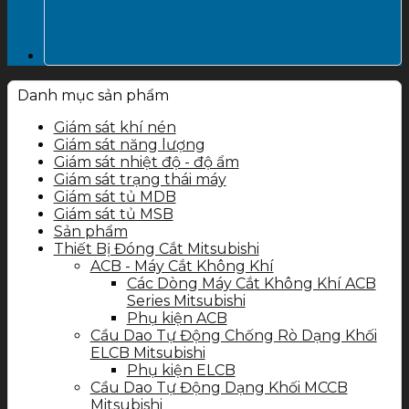
Danh mục sản phẩm
Giám sát khí nén
Giám sát năng lượng
Giám sát nhiệt độ - độ ẩm
Giám sát trạng thái máy
Giám sát tủ MDB
Giám sát tủ MSB
Sản phẩm
Thiết Bị Đóng Cắt Mitsubishi
ACB - Máy Cắt Không Khí
Các Dòng Máy Cắt Không Khí ACB
Series Mitsubishi
Phụ kiện ACB
Cầu Dao Tự Động Chống Rò Dạng Khối
ELCB Mitsubishi
Phụ kiện ELCB
Cầu Dao Tự Động Dạng Khối MCCB
Mitsubishi