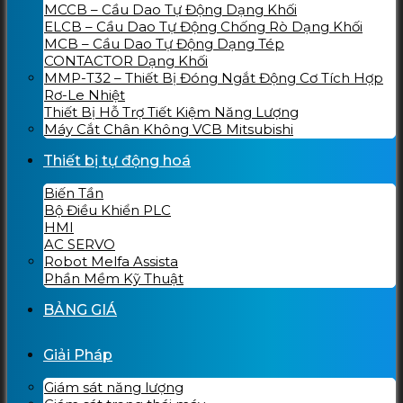
MCCB – Cầu Dao Tự Động Dạng Khối
ELCB – Cầu Dao Tự Động Chống Rò Dạng Khối
MCB – Cầu Dao Tự Động Dạng Tép
CONTACTOR Dạng Khối
MMP-T32 – Thiết Bị Đóng Ngắt Động Cơ Tích Hợp
Rơ-Le Nhiệt
Thiết Bị Hỗ Trợ Tiết Kiệm Năng Lượng
Máy Cắt Chân Không VCB Mitsubishi
Thiết bị tự động hoá
Biến Tần
Bộ Điều Khiển PLC
HMI
AC SERVO
Robot Melfa Assista
Phần Mềm Kỹ Thuật
BẢNG GIÁ
Giải Pháp
Giám sát năng lượng