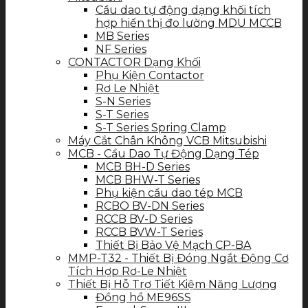
Cầu dao tự động dạng khối tích
hợp hiển thị đo lường MDU MCCB
MB Series
NF Series
CONTACTOR Dạng Khối
Phụ Kiện Contactor
Rơ Le Nhiệt
S-N Series
S-T Series
S-T Series Spring Clamp
Máy Cắt Chân Không VCB Mitsubishi
MCB - Cầu Dao Tự Động Dạng Tép
MCB BH-D Series
MCB BHW-T Series
Phụ kiện cầu dao tép MCB
RCBO BV-DN Series
RCCB BV-D Series
RCCB BVW-T Series
Thiết Bị Bảo Vệ Mạch CP-BA
MMP-T32 - Thiết Bị Đóng Ngắt Động Cơ
Tích Hợp Rơ-Le Nhiệt
Thiết Bị Hỗ Trợ Tiết Kiệm Năng Lượng
Đồng hồ ME96SS