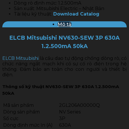
Dòng rò định mức: 1.2.500mA
Sản xuất: Mitsubishi Electric – Nhật Bản
Tài liệu kỹ thuật:
Download Catalog
Mô tả
ELCB Mitsubishi NV630-SEW 3P 630A
1.2.500mA 50kA
ELCB Mitsubishi
là cầu dao tự động chống dòng rò, có
chức năng ngắt mạch khi có sự cố rò điện trong hệ
thống. Đảm bảo an toàn cho con người và thiết bị
điện.
Thông số kỹ thuật NV630-SEW 3P 630A 1.2.500mA
50kA
Mã sản phẩm
2GL206A00000Q
Dòng sản phẩm
NV Series
Số cực
3P
Dòng định mức In (A)
630A