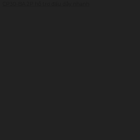
CP30-BA 2P hỗ trợ đấu dây nhanh