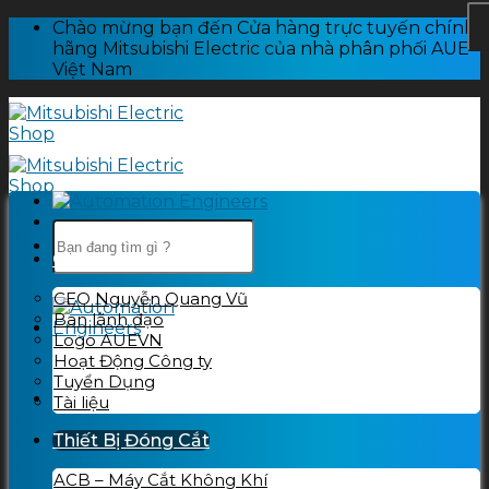
Skip
Chào mừng bạn đến Cửa hàng trực tuyến chính
to
hãng Mitsubishi Electric của nhà phân phối AUE
content
Việt Nam
Tìm
kiếm:
Giới thiệu
CEO Nguyễn Quang Vũ
Ban lãnh đạo
Logo AUEVN
Hoạt Động Công ty
Tuyển Dụng
Tài liệu
Thiết Bị Đóng Cắt
ACB – Máy Cắt Không Khí