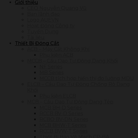
kiếm:
Giới thiệu
CEO Nguyễn Quang Vũ
Ban lãnh đạo
Logo AUEVN
Hoạt Động Công ty
Tuyển Dụng
Tài liệu
Thiết Bị Đóng Cắt
ACB – Máy Cắt Không Khí
Phụ kiện ACB
MCCB – Cầu Dao Tự Động Dạng Khối
NF Series
MB Series
MCCB tích hợp hiển thị đo lường MDU
ELCB – Cầu Dao Tự Động Chống Rò Dạng
Khối
Phụ kiện ELCB
MCB – Cầu Dao Tự Động Dạng Tép
MCB BH-D Series
RCCB BV-D Series
RCBO BV-DN Series
MCB BHW-T Series
RCCB BVW-T Series
Thiết Bị Bảo Vệ Mạch CP-BA