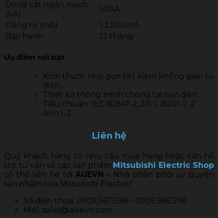
Dòng cắt ngắn mạch
50kA
(kA)
Dòng rò (mA)
1.2.500mA
Bảo hành
12 tháng
Ưu điểm nổi bật
Kích thước nhỏ gọn tiết kiệm không gian tủ
điện
Thiết kế thông minh chống tai nạn điện
Tiêu chuẩn: IEC 60947-2, JIS C 8201-2-2
Ann.1, 2
Liên hệ
Quý khách hàng có nhu cầu mua hàng hoặc cần hỗ
trợ, tư vấn về các sản phẩm
Mitsubishi Electric Shop
có thể liên hệ tới
AUEVN
– Nhà phân phối ủy quyền
sản phẩm của Mitsubishi Electric!
Số điện thoại: 0906.567.598 – 0905.996.598
Mail: sales@auevn.com