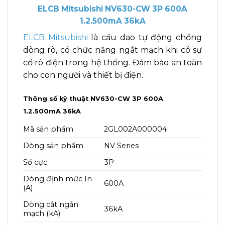
ELCB Mitsubishi NV630-CW 3P 600A
1.2.500mA 36kA
ELCB Mitsubishi
là cầu dao tự động chống
dòng rò, có chức năng ngắt mạch khi có sự
cố rò điện trong hệ thống. Đảm bảo an toàn
cho con người và thiết bị điện.
Thông số kỹ thuật NV630-CW 3P 600A
1.2.500mA 36kA
Mã sản phẩm
2GL002A000004
Dòng sản phẩm
NV Series
Số cực
3P
Dòng định mức In
600A
(A)
Dòng cắt ngắn
36kA
mạch (kA)