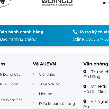
Bảo hành chính hãng
Hỗ trợ kỹ thuậ
Bảo hành 12 tháng
Hotline: 0905 677 5
ẩm
Về AUEVN
Văn phòng
Trụ sở c
Bị Đóng Cắt
Giới thiệu
Đà Nẵng
Bị Tự Động
Tuyển dụng
VP HCM
Hồ Chí Minh
Liên hệ
háp Giám Sát
VP Nghệ
Điều khoản sử dụng
An