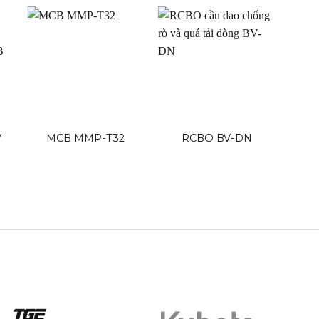
V
MCB MMP-T32
RCBO BV-DN
MDU