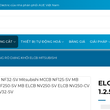
Electric của nhà phân phối AUE Việt Nam
ÓNG CẮT
THIẾT BỊ TỰ ĐỘNG HOÁ
BẢNG GIÁ
GIẢI PHÁP
G RÒ DẠNG KHỐI ELCB MITSUBISHI
EL
1.2