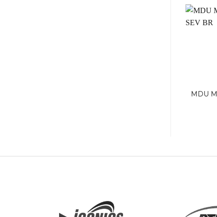
MCB BH-D 2P
Tiếp Điểm Phụ AL-
MDU M
Mitsubishi
AX-ALAX-SHT (with
S
SLT)