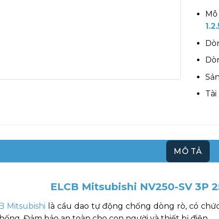
Mô 
1.
Dòn
Dòn
Sản
Tài
MÔ TẢ
ELCB Mitsubishi NV250-SV 3P 
 Mitsubishi
là cầu dao tự động chống dòng rò, có chức
hống. Đảm bảo an toàn cho con người và thiết bị điện.