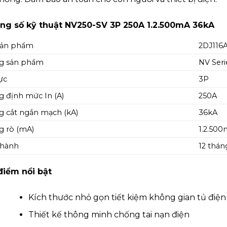
ng số kỹ thuật NV250-SV 3P 250A 1.2.500mA 36kA
sản phẩm
2DJ116
g sản phẩm
NV Seri
ực
3P
 định mức In (A)
250A
 cắt ngắn mạch (kA)
36kA
 rò (mA)
1.2.50
 hành
12 thán
điểm nổi bật
Kích thước nhỏ gọn tiết kiệm không gian tủ điện
Thiết kế thông minh chống tai nạn điện