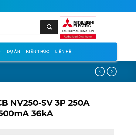
DỰ ÁN
KIẾN THỨC
LIÊN HỆ
CB NV250-SV 3P 250A
.500mA 36kA