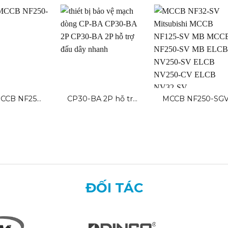
CCB NF250-
CP30-BA 2P hỗ trợ
MCCB NF250-SG
EV BR
đấu dây nhanh
ĐỐI TÁC