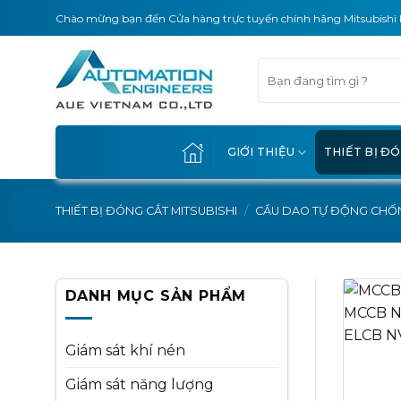
Skip
Chào mừng bạn đến Cửa hàng trực tuyến chính hãng Mitsubishi 
to
content
Tìm
kiếm:
GIỚI THIỆU
THIẾT BỊ Đ
THIẾT BỊ ĐÓNG CẮT MITSUBISHI
/
CẦU DAO TỰ ĐỘNG CHỐN
DANH MỤC SẢN PHẨM
Giám sát khí nén
Giám sát năng lượng