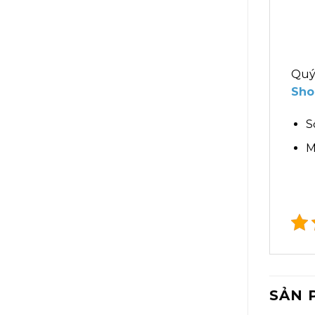
Quý
Sho
S
M
SẢN 