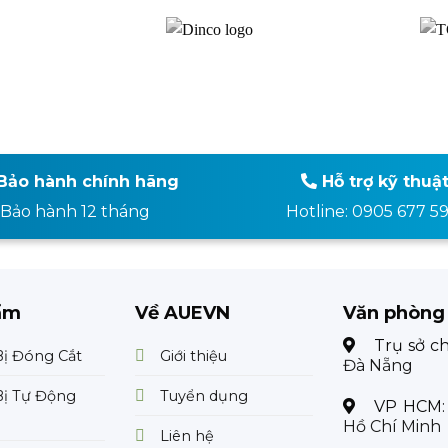
Bảo hành chính hãng
Hỗ trợ kỹ thuậ
Bảo hành 12 tháng
Hotline: 0905 677 5
ẩm
Về AUEVN
Văn phòng
Trụ sở c
Bị Đóng Cắt
Giới thiệu
Đà Nẵng
Bị Tự Động
Tuyển dụng
VP HCM
Hồ Chí Minh
Liên hệ