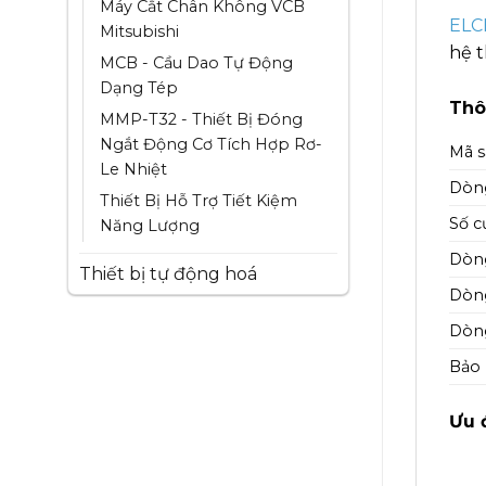
Máy Cắt Chân Không VCB
ELCB
Mitsubishi
hệ t
MCB - Cầu Dao Tự Động
Dạng Tép
Thô
MMP-T32 - Thiết Bị Đóng
Ngắt Động Cơ Tích Hợp Rơ-
Mã 
Le Nhiệt
Dòn
Thiết Bị Hỗ Trợ Tiết Kiệm
Số c
Năng Lượng
Dòng
Thiết bị tự động hoá
Dòng
Dòng
Bảo
Ưu 