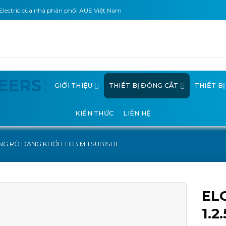
Electric của nhà phân phối AUE Việt Nam
GIỚI THIỆU
THIẾT BỊ ĐÓNG CẮT
THIẾT B
KIẾN THỨC
LIÊN HỆ
G RÒ DẠNG KHỐI ELCB MITSUBISHI
EL
1.2