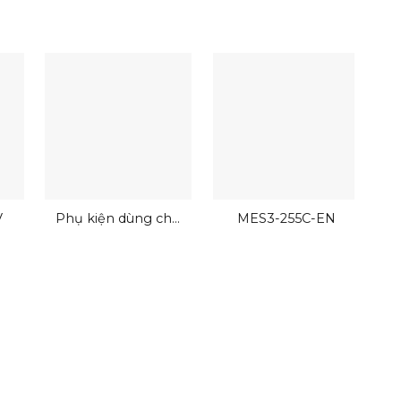
V
Phụ kiện dùng cho
MES3-255C-EN
C
MCB