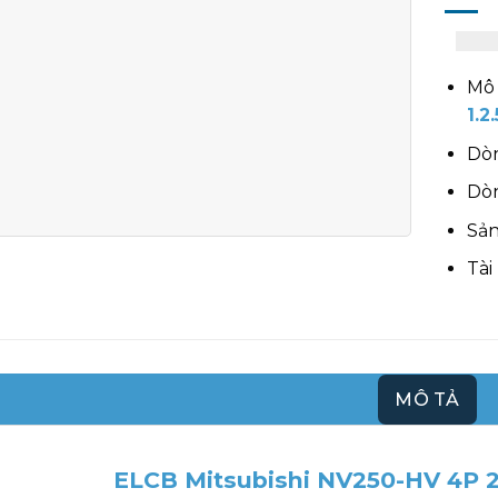
Mô 
1.
Dòn
Dòn
Sản
Tài
MÔ TẢ
ELCB Mitsubishi NV250-HV 4P 