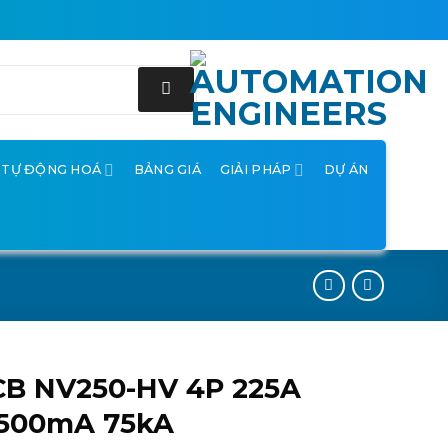
Ị TỰ ĐỘNG HOÁ
BẢNG GIÁ
GIẢI PHÁP
DỰ ÁN
CB NV250-HV 4P 225A
.500mA 75kA