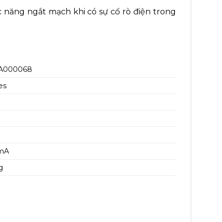
 năng ngắt mạch khi có sự cố rò điện trong
5A000068
es
0mA
g