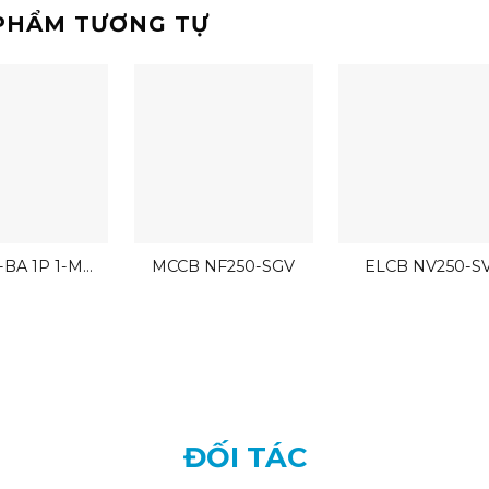
PHẨM TƯƠNG TỰ
-BA 1P 1-M
MCCB NF250-SGV
ELCB NV250-S
Mitsubishi 1P
2.5kA
ĐỐI TÁC