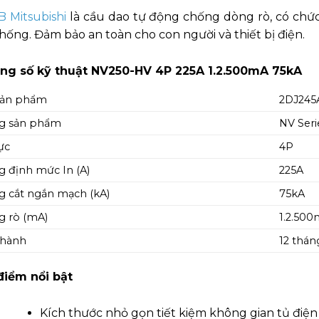
 Mitsubishi
là cầu dao tự động chống dòng rò, có chức
hống. Đảm bảo an toàn cho con người và thiết bị điện.
ng số kỹ thuật NV250-HV 4P 225A 1.2.500mA 75kA
sản phẩm
2DJ24
g sản phẩm
NV Seri
ực
4P
 định mức In (A)
225A
 cắt ngắn mạch (kA)
75kA
 rò (mA)
1.2.50
 hành
12 thán
điểm nổi bật
Kích thước nhỏ gọn tiết kiệm không gian tủ điện