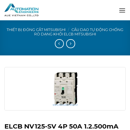
Skip
to
content
THIẾT BỊ ĐÓNG CẮT MITSUBISHI
/
CẦU DAO TỰ ĐỘNG CHỐNG
RÒ DẠNG KHỐI ELCB MITSUBISHI
ELCB NV125-SV 4P 50A 1.2.500mA