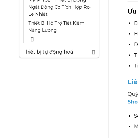
MMP-T32 - Thiết Bị Đóng
Ngắt Động Cơ Tích Hợp Rơ-
Ưu 
Le Nhiệt
B
Thiết Bị Hỗ Trợ Tiết Kiệm
Năng Lượng
H
D
Thiết bị tự động hoá
T
T
Li
Quý
Sho
S
M