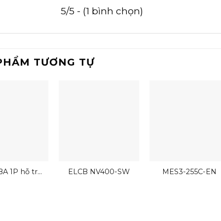
5/5 - (1 bình chọn)
PHẨM TƯƠNG TỰ
A 1P hỗ trợ
ELCB NV400-SW
MES3-255C-EN
dây nhanh