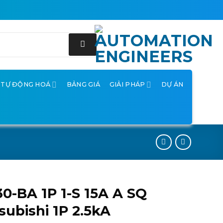
Ị TỰ ĐỘNG HOÁ
BẢNG GIÁ
GIẢI PHÁP
DỰ ÁN
0-BA 1P 1-S 15A A SQ
subishi 1P 2.5kA