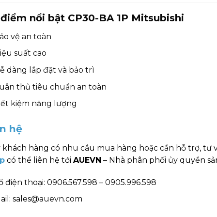
điểm nổi bật CP30-BA 1P Mitsubishi
ảo vệ an toàn
iệu suất cao
ễ dàng lắp đặt và bảo trì
uân thủ tiêu chuẩn an toàn
iết kiệm năng lượng
ên hệ
 khách hàng có nhu cầu mua hàng hoặc cần hỗ trợ, tư 
p
có thể liên hệ tới
AUEVN
– Nhà phân phối ủy quyền sản
ố điện thoại: 0906.567.598 – 0905.996.598
ail: sales@auevn.com