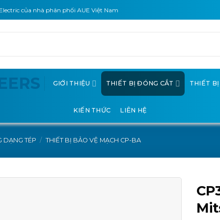
Electric của nhà phân phối AUE Việt Nam
GIỚI THIỆU
THIẾT BỊ ĐÓNG CẮT
THIẾT B
KIẾN THỨC
LIÊN HỆ
G DẠNG TÉP
/
THIẾT BỊ BẢO VỆ MẠCH CP-BA
CP3
Mit