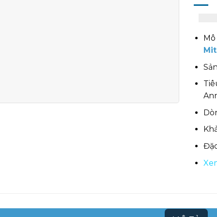
Mô 
Mit
Sản
Tiê
An
Dòn
Khả
Đặc
Xem