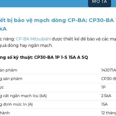
MÔ TẢ
ết bị bảo vệ mạch dòng CP-BA: CP30-BA 1
5kA
c năng:
CP-BA Mitsubishi
được thiết kế để bảo vệ các m
 quá dòng hay ngắn mạch.
ng số kỹ thuật: CP30-BA 1P 1-S 15A A SQ
sản phẩm
14J071
g sản phẩm
CP30-BA
ực
1P
 cắt ngắn mạch Icu (kA)
2.5kA
 định mức In (A)
15A
 hành
12 thán