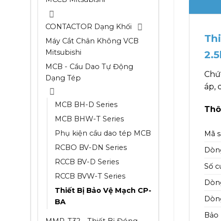
CONTACTOR Dạng Khối
Thi
Máy Cắt Chân Không VCB
Mitsubishi
2.
MCB - Cầu Dao Tự Động
Chứ
Dạng Tép
áp,
MCB BH-D Series
Thô
MCB BHW-T Series
Phụ kiện cầu dao tép MCB
Mã 
RCBO BV-DN Series
Dòn
RCCB BV-D Series
Số c
RCCB BVW-T Series
Dòng
Thiết Bị Bảo Vệ Mạch CP-
Dòng
BA
Bảo