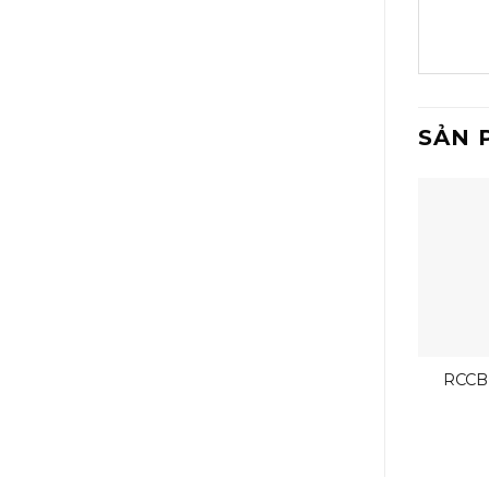
SẢN 
RCCB 
BV-D 2