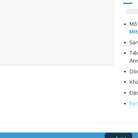
Mô 
Mit
Sản
Tiê
An
Dòn
Khả
Đặc
Xem