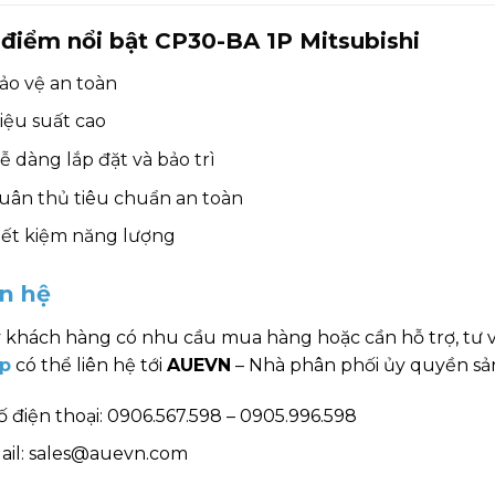
điểm nổi bật CP30-BA 1P Mitsubishi
ảo vệ an toàn
iệu suất cao
ễ dàng lắp đặt và bảo trì
uân thủ tiêu chuẩn an toàn
iết kiệm năng lượng
ên hệ
 khách hàng có nhu cầu mua hàng hoặc cần hỗ trợ, tư 
p
có thể liên hệ tới
AUEVN
– Nhà phân phối ủy quyền sản
ố điện thoại: 0906.567.598 – 0905.996.598
ail: sales@auevn.com