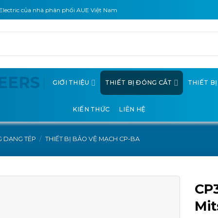
Electric của nhà phân phối AUE Việt Nam
GIỚI THIỆU
THIẾT BỊ ĐÓNG CẮT
THIẾT B
KIẾN THỨC
LIÊN HỆ
G DẠNG TÉP
/
THIẾT BỊ BẢO VỆ MẠCH CP-BA
CP3
Mit