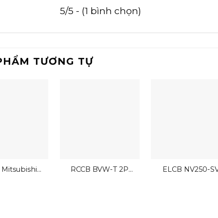
5/5 - (1 bình chọn)
PHẨM TƯƠNG TỰ
Mitsubishi
RCCB BVW-T 2P
ELCB NV250-S
P 25A 30mA
Mitsubishi