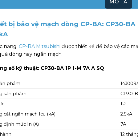
MÔ TẢ
iết bị bảo vệ mạch dòng CP-BA: CP30-BA 1
5kA
c năng:
CP-BA Mitsubishi
được thiết kế để bảo vệ các m
 quá dòng hay ngắn mạch.
ng số kỹ thuật: CP30-BA 1P 1-M 7A A SQ
sản phẩm
14J009
g sản phẩm
CP30-BA
ực
1P
 cắt ngắn mạch Icu (kA)
2.5kA
 định mức In (A)
7A
 hành
12 thán