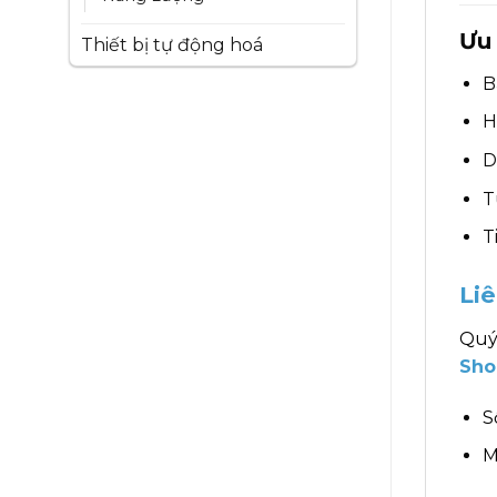
Ưu 
Thiết bị tự động hoá
B
H
D
T
T
Li
Quý
Sho
S
M