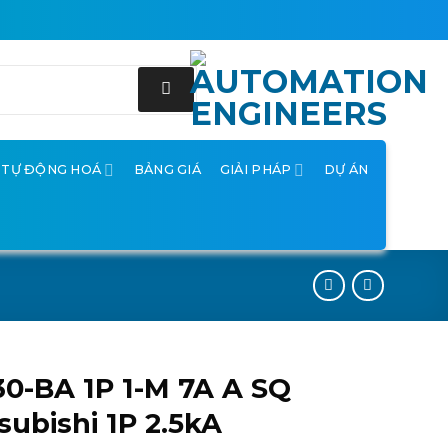
Ị TỰ ĐỘNG HOÁ
BẢNG GIÁ
GIẢI PHÁP
DỰ ÁN
0-BA 1P 1-M 7A A SQ
subishi 1P 2.5kA