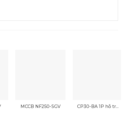
V
MCCB NF250-SGV
CP30-BA 1P hỗ trợ
đấu dây nhanh