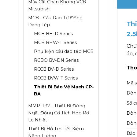
Máy Cắt Chân Không VCB
Mitsubishi
MCB - Cầu Dao Tự Động
Th
Dạng Tép
2.
MCB BH-D Series
MCB BHW-T Series
Chứ
Phụ kiện cầu dao tép MCB
áp,
RCBO BV-DN Series
Thô
RCCB BV-D Series
RCCB BVW-T Series
Mã 
Thiết Bị Bảo Vệ Mạch CP-
Dòn
BA
Số c
MMP-T32 - Thiết Bị Đóng
Ngắt Động Cơ Tích Hợp Rơ-
Dòng
Le Nhiệt
Dòng
Thiết Bị Hỗ Trợ Tiết Kiệm
Bảo
Năng Lượng