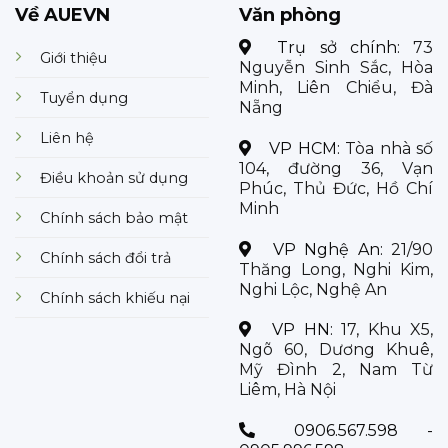
Về AUEVN
Văn phòng
Trụ sở chính:
73
Giới thiệu
Nguyễn Sinh Sắc, Hòa
Minh, Liên Chiểu, Đà
Tuyển dụng
Nẵng
Liên hệ
VP HCM:
Tòa nhà số
104, đường 36, Vạn
Điều khoản sử dụng
Phúc, Thủ Đức, Hồ Chí
Minh
Chính sách bảo mật
VP Nghệ An:
21/90
Chính sách đổi trả
Thăng Long, Nghi Kim,
Nghi Lộc, Nghệ An
Chính sách khiếu nại
VP HN:
17, Khu X5,
Ngõ 60, Dương Khuê,
Mỹ Đình 2, Nam Từ
Liêm, Hà Nội
0906.567.598 -