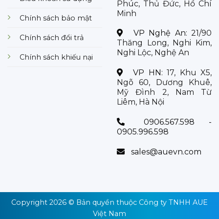
Phúc, Thủ Đức, Hồ Chí
Minh
Chính sách bảo mật
VP Nghệ An:
21/90
Chính sách đổi trả
Thăng Long, Nghi Kim,
Nghi Lộc, Nghệ An
Chính sách khiếu nại
VP HN:
17, Khu X5,
Ngõ 60, Dương Khuê,
Mỹ Đình 2, Nam Từ
Liêm, Hà Nội
0906.567.598 -
0905.996.598
sales@auevn.com
Copyright 2026 © Bản quyền thuộc
Công ty TNHH AUE
Việt Nam