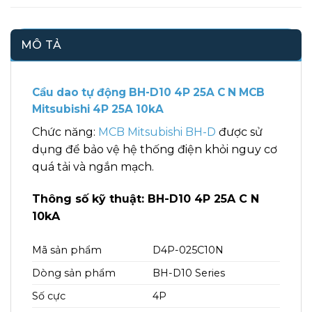
MÔ TẢ
Cầu dao tự động BH-D10 4P 25A C N MCB
Mitsubishi 4P 25A 10kA
Chức năng:
MCB Mitsubishi BH-D
được sử
dụng để bảo vệ hệ thống điện khỏi nguy cơ
quá tải và ngắn mạch.
Thông số kỹ thuật: BH-D10 4P 25A C N
10kA
Mã sản phẩm
D4P-025C10N
Dòng sản phẩm
BH-D10 Series
Số cực
4P