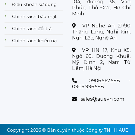
104, đường 36, Vạn
Điều khoản sử dụng
Phúc, Thủ Đức, Hồ Chí
Minh
Chính sách bảo mật
VP Nghệ An:
21/90
Chính sách đổi trả
Thăng Long, Nghi Kim,
Nghi Lộc, Nghệ An
Chính sách khiếu nại
VP HN:
17, Khu X5,
Ngõ 60, Dương Khuê,
Mỹ Đình 2, Nam Từ
Liêm, Hà Nội
0906.567.598 -
0905.996.598
sales@auevn.com
Copyright 2026 © Bản quyền thuộc
Công ty TNHH AUE