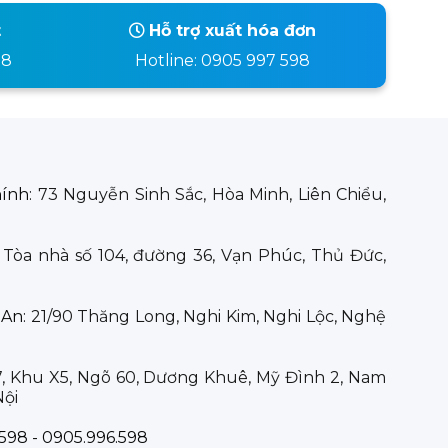
t
Hỗ trợ xuất hóa đơn
98
Hotline: 0905 997 598
hính:
73 Nguyễn Sinh Sắc, Hòa Minh, Liên Chiểu,
:
Tòa nhà số 104, đường 36, Vạn Phúc, Thủ Đức,
 An:
21/90 Thăng Long, Nghi Kim, Nghi Lộc, Nghệ
7, Khu X5, Ngõ 60, Dương Khuê, Mỹ Đình 2, Nam
Nội
598 - 0905.996.598