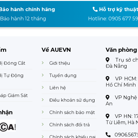
Bảo hành chính hãng
Hỗ trợ kỹ thuậ
Bảo hành 12 tháng
Hotline: 0905 677 5
ẩm
Về AUEVN
Văn phòng
Trụ sở c
Bị Đóng Cắt
Giới thiệu
Đà Nẵng
Bị Tự Động
Tuyển dụng
VP HCM
Hồ Chí Minh
Liên hệ
háp Giám Sát
VP Nghệ
Điều khoản sử dụng
An
nhận
Chính sách bảo mật
VP HN:
1
Từ Liêm, Hà 
Chính sách đổi trả
0906.567.
Chính sách khiếu nại