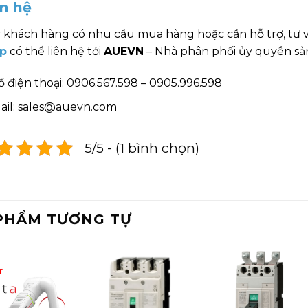
ên hệ
 khách hàng có nhu cầu mua hàng hoặc cần hỗ trợ, tư 
p
có thể liên hệ tới
AUEVN
– Nhà phân phối ủy quyền sản
ố điện thoại: 0906.567.598 – 0905.996.598
ail: sales@auevn.com
5/5 - (1 bình chọn)
PHẨM TƯƠNG TỰ