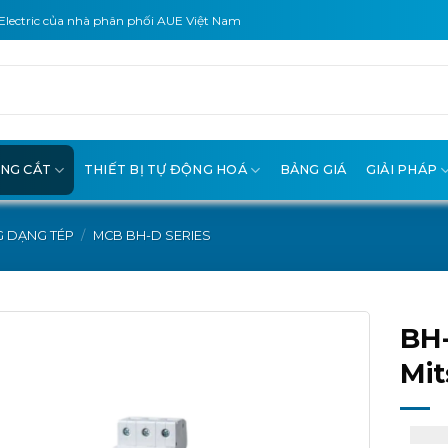
Electric của nhà phân phối AUE Việt Nam
ÓNG CẮT
THIẾT BỊ TỰ ĐỘNG HOÁ
BẢNG GIÁ
GIẢI PHÁP
G DẠNG TÉP
/
MCB BH-D SERIES
BH-
Mit