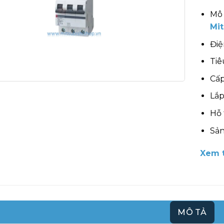
Mô 
Mit
Điệ
Tiê
Cấp
Lắp
Hỗ 
Sản
Xem t
MÔ TẢ