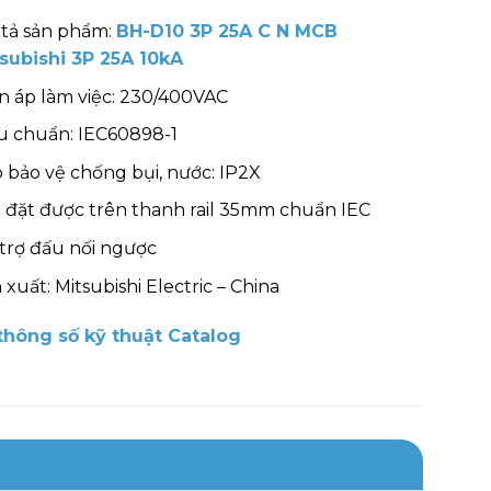
tả sản phẩm:
BH-D10 3P 25A C N MCB
subishi 3P 25A 10kA
n áp làm việc: 230/400VAC
u chuẩn: IEC60898-1
 bảo vệ chống bụi, nước: IP2X
 đặt được trên thanh rail 35mm chuẩn IEC
trợ đấu nối ngược
 xuất: Mitsubishi Electric – China
hông số kỹ thuật Catalog