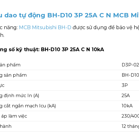
u dao tự động BH-D10 3P 25A C N MCB Mi
c năng:
MCB Mitsubishi BH-D
được sử dụng để bảo vệ hệ
h.
ng số kỹ thuật: BH-D10 3P 25A C N 10kA
sản phẩm
D3P-02
g sản phẩm
BH-D10
ực
3P
 định mức In (A)
25A
 cắt ngắn mạch Icu (kA)
10kA
 áp làm việc
230/40
 hành
12 thán