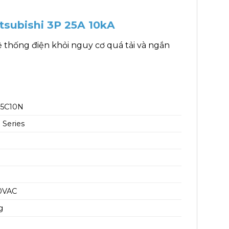
tsubishi 3P 25A 10kA
 thống điện khỏi nguy cơ quá tải và ngắn
5C10N
 Series
0VAC
g