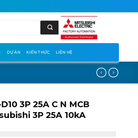
DỰ ÁN
KIẾN THỨC
LIÊN HỆ
D10 3P 25A C N MCB
subishi 3P 25A 10kA