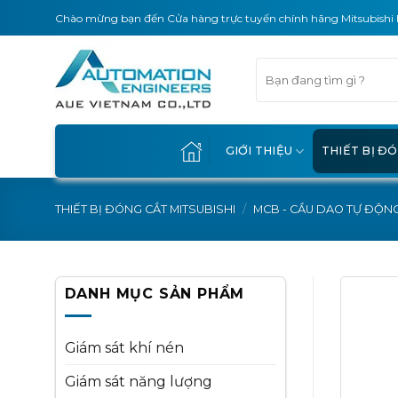
Skip
Chào mừng bạn đến Cửa hàng trực tuyến chính hãng Mitsubishi 
to
content
Tìm
kiếm:
GIỚI THIỆU
THIẾT BỊ Đ
THIẾT BỊ ĐÓNG CẮT MITSUBISHI
/
MCB - CẦU DAO TỰ ĐỘN
DANH MỤC SẢN PHẨM
Giám sát khí nén
Giám sát năng lượng