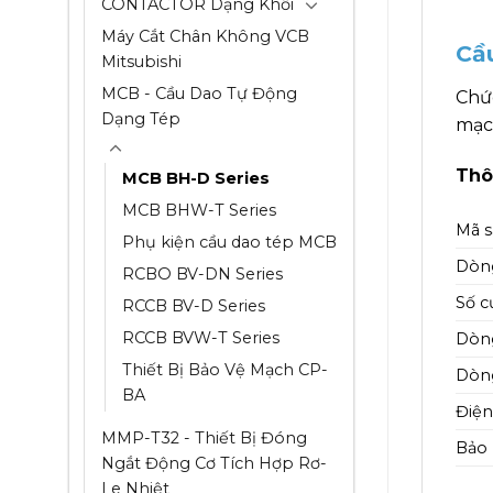
CONTACTOR Dạng Khối
Máy Cắt Chân Không VCB
Cầ
Mitsubishi
MCB - Cầu Dao Tự Động
Chứ
Dạng Tép
mạc
Thô
MCB BH-D Series
MCB BHW-T Series
Mã 
Phụ kiện cầu dao tép MCB
Dòn
RCBO BV-DN Series
Số c
RCCB BV-D Series
RCCB BVW-T Series
Dòng
Thiết Bị Bảo Vệ Mạch CP-
Dòng
BA
Điện
MMP-T32 - Thiết Bị Đóng
Bảo
Ngắt Động Cơ Tích Hợp Rơ-
Le Nhiệt