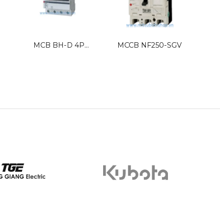
MCB BH-D 4P
MCCB NF250-SGV
Tiế
Mitsubishi
AX-