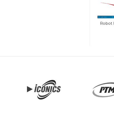
Phụ kiện dùng cho
MES3-255C-EN
Robot M
MCB