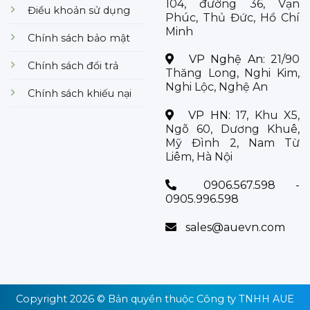
104, đường 36, Vạn
Điều khoản sử dụng
Phúc, Thủ Đức, Hồ Chí
Minh
Chính sách bảo mật
VP Nghệ An:
21/90
Chính sách đổi trả
Thăng Long, Nghi Kim,
Nghi Lộc, Nghệ An
Chính sách khiếu nại
VP HN:
17, Khu X5,
Ngõ 60, Dương Khuê,
Mỹ Đình 2, Nam Từ
Liêm, Hà Nội
0906.567.598 -
0905.996.598
sales@auevn.com
Copyright 2026 © Bản quyền thuộc
Công ty TNHH AUE