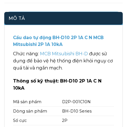
MÔ TẢ
Cầu dao tự động BH-D10 2P 1A C N MCB
Mitsubishi 2P 1A 10kA
Chức năng:
MCB Mitsubishi BH-D
được sử
dụng để bảo vệ hệ thống điện khỏi nguy cơ
quá tải và ngắn mạch.
Thông số kỹ thuật: BH-D10 2P 1A C N
10kA
Mã sản phẩm
D2P-001C10N
Dòng sản phẩm
BH-D10 Series
Số cực
2P